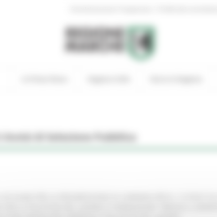
|
Amministrazione Trasparente
Profilo del committen
In Primo Piano
Regione Utile
Entra in Regione
i Avvisi di Selezione Pubblica
I ED ESAMI PER LA PROGRESSIONE DI CARRIERA PER N. 15 POSTI D
PER LE POLITICHE DEL LAVORO E FORMAZIONE” PRESSO IL DIPART