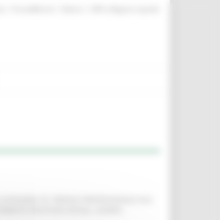
|
|
|
te
ProcediMarche
Rubrica
URP: la Regione risponde
I CATEGORIA “D”, PROFILO PROFESSIONALE D/LF
IMENTO POLITICHE SOCIALI, LAVORO,