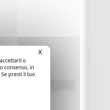
LI
X
Nascondi il banner dei c
accettarli o
tuo consenso, in
e presti il tuo
amente predisposto, collegandosi al sistema
esionwork.regione.marche.it
, utilizzando come
 settembre 2022
.