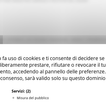
TTORE SERVIZI PER L’IMPIEGO E POLITICHE DEL LAVORO
 INTEGRATA, UE E RISORSE FINANZIARIE, UMANE E STRUMENTA
ianelli
marche.it
 fa uso di cookies e ti consente di decidere se 
i liberamente prestare, rifiutare o revocare il 
nto, accedendo al pannello delle preferenze. S
consenso, sarà valido solo su questo dominio
ovrà essere presentata esclusivamente secondo lo schema apposit
ocumento", sezione “Personale", modulo “PVERT" - URL
https://coh
non Internet Explorer
dal 29 luglio 2022 fino alle ore 14.00 del 06
Servizi:
(2)
Misura del pubblico