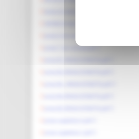
Avviso di selezione
CRITERI DI VALUTAZIONE PROVA D.pdf
prova A non estratta.pdf
prova C non estratta.pdf
prova B1_PROVA ESTRATTA.pdf
prova B2_PROVA ESTRATTA.pdf
prova B3__PROVA ESTRATTA.pdf
prova B4_PROVA ESTRATTA.pdf
prova B5_PROVA ESTRATTA.pdf
prova suppletiva A.pdf
prova suppletiva C.pdf