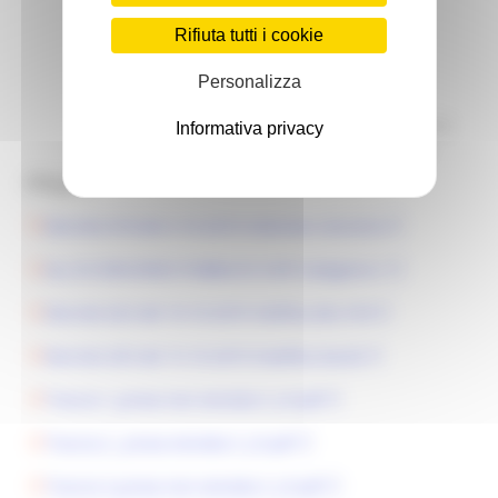
Pierpaoli Giorgio 071-8064287
Grazia Caimmi 071-8064291
Rifiuta tutti i cookie
Tiziana Pasquini 071-8064297
Emanuela Monsù 071-8064429
Personalizza
PER ASSISTENZA
TECNICA
INVIARE MAIL A:
Informativa privacy
HelpDesk.concorsi@regione.marche.it
Allegati:
Decreto 618 del 4-10-2019 indizione concorso
ALL B CONCORSO PUBBLICO CIOF Categoria C
Decreto 622 del 10-10-2019 rettifica dec 618
Decreto 635 del 15-10-2019 modifica bandi
Traccia 1_prova non estratta C_LF.pdf
Traccia 2_ prova estratta C_LF.pdf
Traccia 3_prova non estratta C_LF.pdf