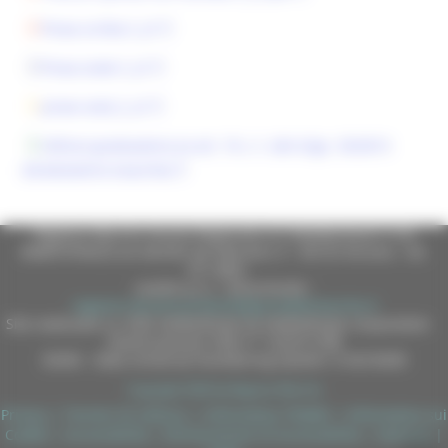
Prova scritta C_LF
Prova orale C_LF
prove orali_C_LF
Utilizzo graduatoria ex art. 19, c.1, del d.lgs. 33/2013
(Graduatoria esaurita)
Regione Marche Giunta Regionale (CF 80008630420 P.IVA
00481070423) via Gentile da Fabriano, 9 - 60125 Ancona - tel.
071.8061
casella p.e.c. istituzionale :
regione.marche.protocollogiunta@emarche.it
Sito realizzato su CMS DotNetNuke by DotNetNuke Corporation
Autorizzazione SIAE n° 1225/I/1298
DUNS - Data Universal Numbering System: 514216030
Copyright 2026 by Regione Marche
Privacy
|
Termini Di Utilizzo
|
Informativa TEAMS
|
Informativa sui
Cookie
|
Accessibilità
|
Dichiarazione di Accessibilità
|
Sitemap
|