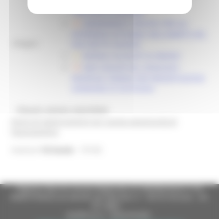
BANDO INTERVENTO SRE01 -
"PACCHETTO GIOVANI"
ADEMPIMENTI SPECIFICI PER GLI
INTERVENTI ATTIVABILI NELL’AMBITO DEL
Allegati:
PACCHETTO GIOVANI
MODELLI ALLEGATI AL BANDO
DDD 239/ASR DEL 29/04/2025 -
PROROGA TERMINI PER PRESENTAZIONE
DOMANDE DI SOSTEGNO
@bandi_regione_marchebot
Ricevi gli aggiornamenti per questa opportunità di
finanziamento
15142
Inserisci
l'id bando
Regione Marche Giunta Regionale (CF 80008630420 P.IVA
00481070423) via Gentile da Fabriano, 9 - 60125 Ancona - tel.
071.8061
casella p.e.c. istituzionale :