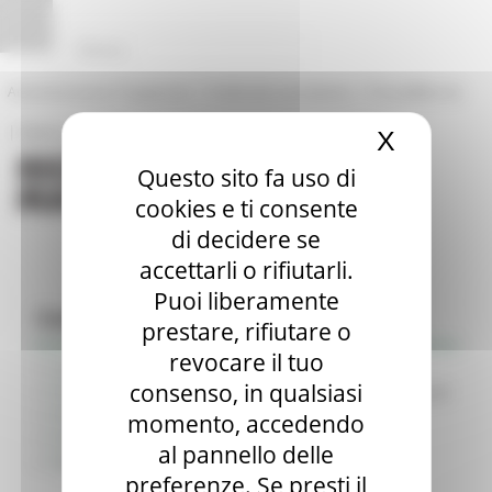
Pannello di gestione dei cookies
|
|
Amministrazione Trasparente
Profilo del committente
ProcediMarche
|
|
Rubrica
URP: la Regione risponde
X
Nascond
Questo sito fa uso di
cookies e ti consente
di decidere se
accettarli o rifiutarli.
Puoi liberamente
Contratti pubblici
prestare, rifiutare o
revocare il tuo
Profilo del commitente - Regione Marche
consenso, in qualsiasi
Profilo del committente - Soggetto Aggregatore SUAM
Profilo del committente - SUA (Gare su delega)
momento, accedendo
Osservatorio dei contratti pubblici
al pannello delle
Approfondimenti e News
preferenze. Se presti il