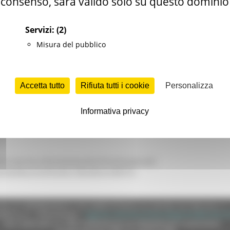
consenso, sarà valido solo su questo dominio
mento, tramite Accordo Quadro, della fornitura di materiali e di
Servizi:
(2)
’Ente Regione Marche
Misura del pubblico
ale)
Accetta tutto
Rifiuta tutti i cookie
Personalizza
Informativa privacy
one.marche.it/PortaleAppalti/it/homepage.wp?
.action&currentFrame=7&codice=G04715
e (CF 80008630420 P.IVA 00481070423) via Gentile da Fabriano, 9 
ella p.e.c. istituzionale :
regione.marche.protocollogiunta@emarche
Sito realizzato su CMS DotNetNuke by DotNetNuke Corporation