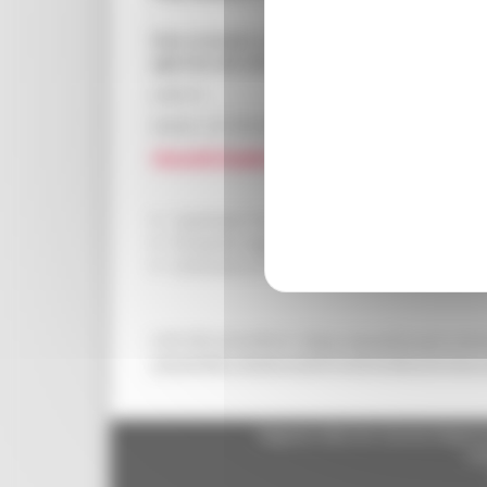
Gara europea a procedura aperta per l’affida
agli Enti del SSR della Regione Marche e all
Lotti: 8
Valore: 25.795.832,20 €
(Accordi Quadro conclusi per scadenza natur
Capitolato Tecnico
Prospetto Aggiudicazione
Ordinativo di Fornitura
Link alla procedura:
https://appaltisuam.regi
actionPath=/ExtStr2/do/FrontEnd/Bandi/view
Regione Marche Giunta Regional
cas