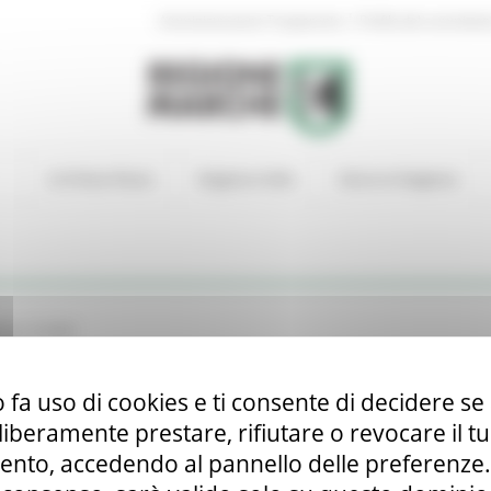
|
Amministrazione Trasparente
Profilo del committen
In Primo Piano
Regione Utile
Entra in Regione
atore SUAM
ga)
 fa uso di cookies e ti consente di decidere se 
i liberamente prestare, rifiutare o revocare il 
nto, accedendo al pannello delle preferenze. S
zione