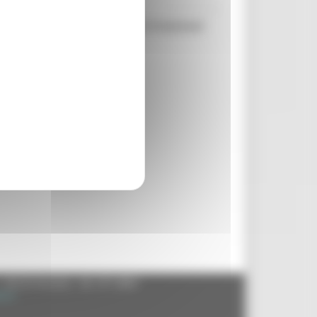
spositivi per emergenza Covid-19 destinati
- 60125 Ancona - tel. 071.8061
.it