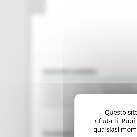
Pannello di gestione dei cookies
Contratti pubblici
Profilo del commitente - Regione Marche
Profilo del committente - Soggetto Aggreg
Profilo del committente - SUA (Gare su dele
Osservatorio dei contratti pubblici
Questo sito
rifiutarli. Puo
qualsiasi mome
Forniture Covid 19 seconda edi