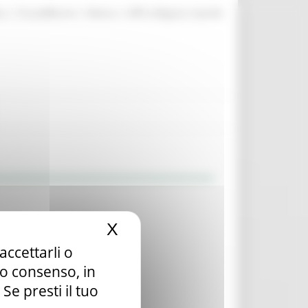
|
|
|
te
ProcediMarche
Rubrica
URP: la Regione risponde
X
Nascondi il banner dei c
accettarli o
tuo consenso, in
e presti il tuo