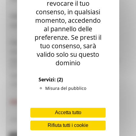
revocare il tuo
consenso, in qualsiasi
Valentina Copparoni
momento, accedendo
Mutilazioni Genitali Femminili e legge 7/2006
al pannello delle
preferenze. Se presti il
Clara Caldera
e
Serena Fiorletta
(AIDOS - Roma)
tuo consenso, sarà
Stima delle ragazze a rischio MGF
valido solo su questo
Building Bridges
. Costruire ponti tra Africa ed Europa per
dominio
fermare le MGF.
Video:
"De retour au pays"
Servizi:
(2)
Video:
"One Voice"
Misura del pubblico
Relazione finale
Accetta tutto
Ultimo aggiornamento: 15 aprile 2021_mr
Rifiuta tutti i cookie