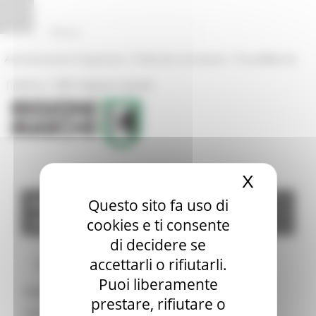
Pannello di gestione dei cookies
|
|
Amministrazione Trasparente
Profilo del committente
ProcediMarche
|
|
Rubrica
URP: la Regione risponde
X
Nascond
Materiali Seminario 9 novembre
Questo sito fa uso di
2018
cookies e ti consente
di decidere se
accettarli o rifiutarli.
Materiali
Puoi liberamente
Patrizia Carletti
prestare, rifiutare o
Dalla legge 7/2006 ad oggi: cosa abbiamo fatto?