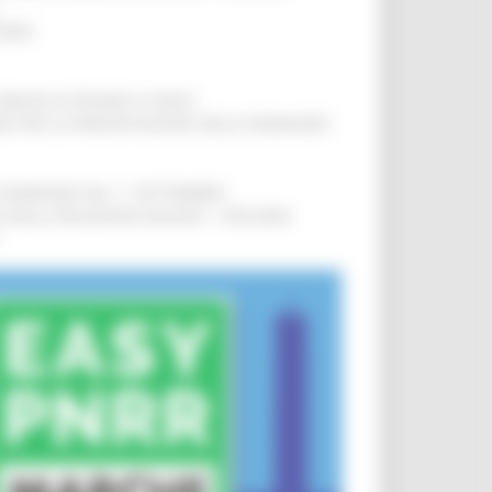
IERE
!
COMUNI DI PESARO E FANO
!
INE PER LA PRESENTAZIONE DELLE DOMANDE
!
LE DOMANDE DAL 1° SETTEMBRE
!
SA DELLA RELAZIONE MILANO – PESCARA
!