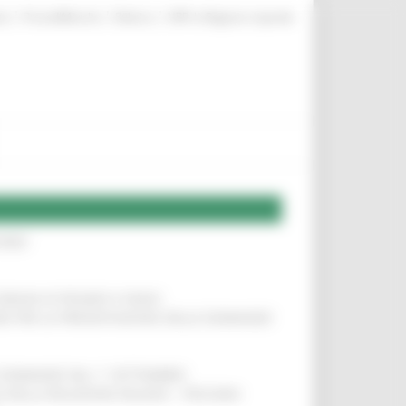
|
|
|
te
ProcediMarche
Rubrica
URP: la Regione risponde
IERE
!
COMUNI DI PESARO E FANO
!
INE PER LA PRESENTAZIONE DELLE DOMANDE
!
LE DOMANDE DAL 1° SETTEMBRE
!
SA DELLA RELAZIONE MILANO – PESCARA
!