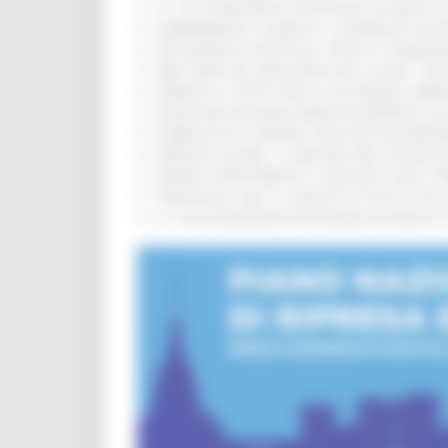
IL 118 DI MACERATA FESTEGGIA 30 ANNI D
CAMBIAMENTI CLIMATICI, LE MARCHE SOS
ARTIGIANATO ARTISTICO, TIPICO E TRADIZ
BIKE PARK DEL MONTEFELTRO, OLTRE 7 KM
FIRMATO IL PATTO PER LA SICUREZZA URB
CONCORSI REGIONE MARCHE RISERVATI AL
PUBBLICATO IL BANDO 2026 PER VALORIZZ
MARCHE SICURE, 1,2 MILIONI PER TECNOLO
FONDO INVESTIMENTI E LIQUIDITÀ 2026: P
TRENITALIA, DAL 31 AGOSTO ATTIVA IN VI
IL 118 DI MACERATA FESTEGGIA 30 ANNI D