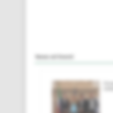
News ed Eventi
Firm
Urbi