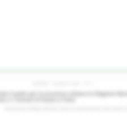
VENERDÌ 7 AGOSTO 2026 16:15
ato il patto per la sicurezza urbana tra Regione Mar
no e i Comuni di Pesaro e Fano
Comunicati stampa
Marche sicure
In primo piano
Enti Locali e