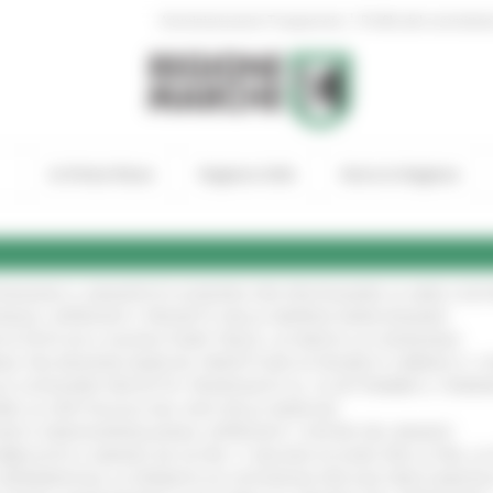
|
Amministrazione Trasparente
Profilo del committen
In Primo Piano
Regione Utile
Entra in Regione
TENGONO IL MANIFESTO EUROPEO PER PROTEGGERE LE AREE COST
IONALE: APPROVATI I PROGETTI DELLE IMPRESE MARCHIGIANE
!
 DI PISTE ED IL NUOVO PUMP TRACK, ULTIMATA LA CONSEGNA
!
ANA TRA REGIONE MARCHE, PREFETTURA DI PESARO E URBINO E I 
LE CATEGORIE PROTETTE: PROROGATO AL 10 SETTEMBRE IL TERM
ARE LO SPETTACOLO DAL VIVO NELLE MARCHE
!
GIE E VIDEOSORVEGLIANZA: APPROVATI I CRITERI DEL BANDO
!
UBBLICATO IL BANDO DA OLTRE 11 MILIONI DI EURO PER LE PMI, 
A SPERIMENTALE LA FERMATA DI CIVITANOVA PER DUE FRECCIAROS