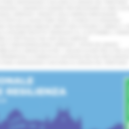
I STORIA, INNOVAZIONE E SOCCORSO AL SERVIZIO DEL TERRITORIO
!
TENGONO IL MANIFESTO EUROPEO PER PROTEGGERE LE AREE COST
IONALE: APPROVATI I PROGETTI DELLE IMPRESE MARCHIGIANE
!
 DI PISTE ED IL NUOVO PUMP TRACK, ULTIMATA LA CONSEGNA
!
ANA TRA REGIONE MARCHE, PREFETTURA DI PESARO E URBINO E I 
LE CATEGORIE PROTETTE: PROROGATO AL 10 SETTEMBRE IL TERM
ARE LO SPETTACOLO DAL VIVO NELLE MARCHE
!
GIE E VIDEOSORVEGLIANZA: APPROVATI I CRITERI DEL BANDO
!
UBBLICATO IL BANDO DA OLTRE 11 MILIONI DI EURO PER LE PMI, 
A SPERIMENTALE LA FERMATA DI CIVITANOVA PER DUE FRECCIAROS
I STORIA, INNOVAZIONE E SOCCORSO AL SERVIZIO DEL TERRITORIO
!