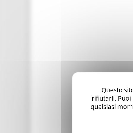
Questo sito
rifiutarli. Puo
qualsiasi mome