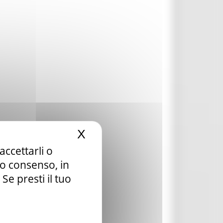
X
Nascondi il banner dei c
accettarli o
tuo consenso, in
e presti il tuo