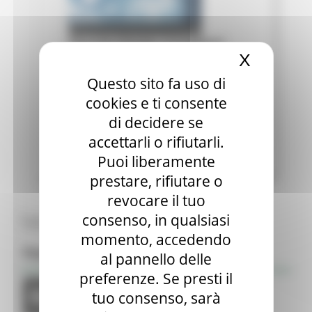
Marche Sicure, 1,2 milioni
per tecnologie e
X
Nascond
videosorveglianza: approvati
Questo sito fa uso di
i criteri del bando
cookies e ti consente
Comunicati stampa
In primo
di decidere se
piano
Enti Locali e
PA
Opportunità per il
accettarli o rifiutarli.
territorio
Puoi liberamente
prestare, rifiutare o
revocare il tuo
consenso, in qualsiasi
Tutte le news
momento, accedendo
Focus
al pannello delle
preferenze. Se presti il
tuo consenso, sarà