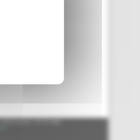
- 60125 Ancona - tel. 071.8061
.it