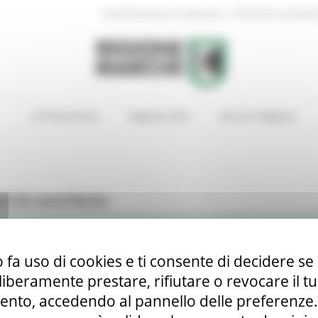
|
Amministrazione Trasparente
Profilo del committen
In Primo Piano
Regione Utile
Entra in Regione
di di contributo
 fa uso di cookies e ti consente di decidere se 
i liberamente prestare, rifiutare o revocare il 
'ALBO DELLA REGIONE MARCHE DELLE PRO LOCO (ai sensi dell'art 9 
nto, accedendo al pannello delle preferenze. S
e di domanda