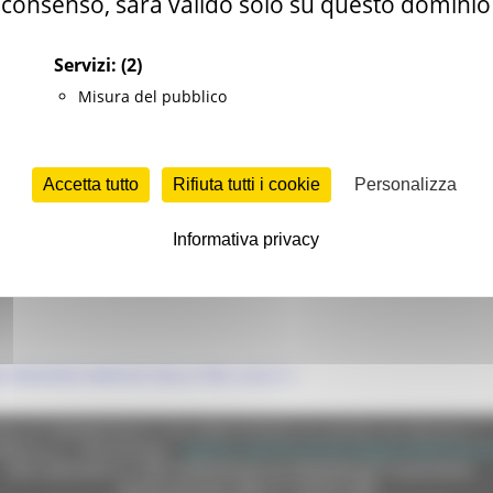
consenso, sarà valido solo su questo dominio
Servizi:
(2)
Misura del pubblico
ECONOMICO
Accetta tutto
Rifiuta tutti i cookie
Personalizza
rche.it
Informativa privacy
O REGIONE MARCHE DELLE PRO LOCO
e (CF 80008630420 P.IVA 00481070423) via Gentile da Fabriano, 9 
ella p.e.c. istituzionale :
regione.marche.protocollogiunta@emarche
Sito realizzato su CMS DotNetNuke by DotNetNuke Corporation
Autorizzazione SIAE n° 1225/I/1298