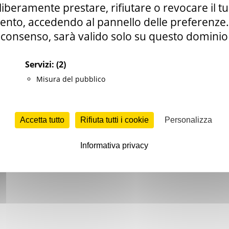
i liberamente prestare, rifiutare o revocare il 
nto, accedendo al pannello delle preferenze. S
consenso, sarà valido solo su questo dominio
Servizi:
(2)
e
Misura del pubblico
he.it
Accetta tutto
Rifiuta tutti i cookie
Personalizza
Informativa privacy