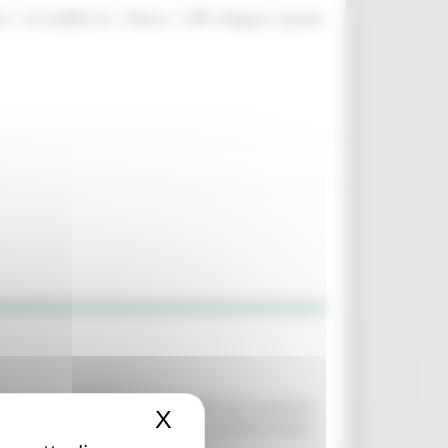
|
|
|
te
ProcediMarche
Rubrica
URP: la Regione risponde
m in «de minimis» agli allevatori per acquisto
X
Nascondi il banner dei c
ue Tongue) anno 2026 nell’intero territorio della