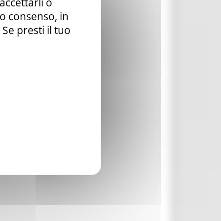
accettarli o
028 annualità 2026.
tuo consenso, in
e presti il tuo