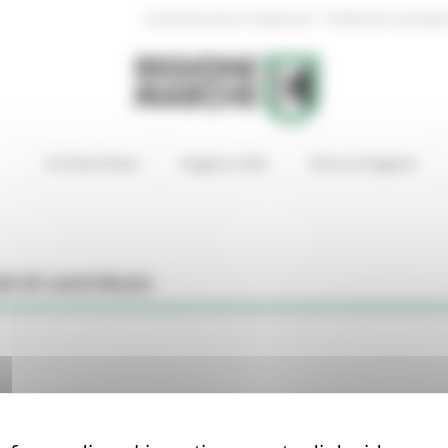
|
Amministrazione Trasparente
Profilo del committen
In Primo Piano
Regione Utile
Entra in Regione
di di contributo
del 11/08/2025. Approvazione terzo bando per contributo una tantu
etti vettori per la prevenzione dalla Febbre Catarrale degli ovini (Bl