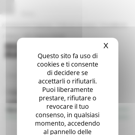
Vai al contenuto
Vai al piede
Vai al menu
Vai alla sezione Amministrazione Trasparente
Pannello di gestione dei cookies
|
|
Amministrazione Trasparente
Profilo del committente
ProcediMarche
|
|
Rubrica
URP: la Regione risponde
X
Nascond
Questo sito fa uso di
cookies e ti consente
di decidere se
/
Entra in Regione
BandiContributo
accettarli o rifiutarli.
Puoi liberamente
Toggle navigation
MENU & Contatti
prestare, rifiutare o
Informazione & Trasparenza
revocare il tuo
Bandi di contributo
consenso, in qualsiasi
momento, accedendo
al pannello delle