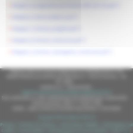
Allegato_5_programma_territoriale_DDP_AST_PU.pdf
Allegato_6_Avviso pubblico.pdf
Allegato_7_Schema_progetto.pdf
Allegato_8_Schema_rendiconto.pdf
Allegato_9_Schema_riepilogativo_rendiconto.pdf
Regione Marche Giunta Regionale (CF 80008630420 P.IVA
00481070423) via Gentile da Fabriano, 9 - 60125 Ancona - tel.
071.8061
casella p.e.c. istituzionale :
regione.marche.protocollogiunta@emarche.it
Sito realizzato su CMS DotNetNuke by DotNetNuke Corporation
Autorizzazione SIAE n° 1225/I/1298
DUNS - Data Universal Numbering System: 514216030
Copyright 2026 by Regione Marche
Privacy
|
Termini Di Utilizzo
|
Informativa TEAMS
|
Informativa sui
Cookie
|
Accessibilità
|
Dichiarazione di Accessibilità
|
Sitemap
|