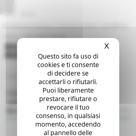
Vai al contenuto
Vai al piede
Vai al menu
Vai alla sezione Amministrazione Trasparente
Pannello di gestione dei cookies
|
|
Amministrazione Trasparente
Profilo del committente
ProcediMarche
|
|
Rubrica
URP: la Regione risponde
X
Nascond
Questo sito fa uso di
cookies e ti consente
di decidere se
/
Entra in Regione
BandiContributo
accettarli o rifiutarli.
Puoi liberamente
Toggle navigation
MENU & Contatti
prestare, rifiutare o
Informazione & Trasparenza
revocare il tuo
Bandi di contributo
consenso, in qualsiasi
momento, accedendo
al pannello delle