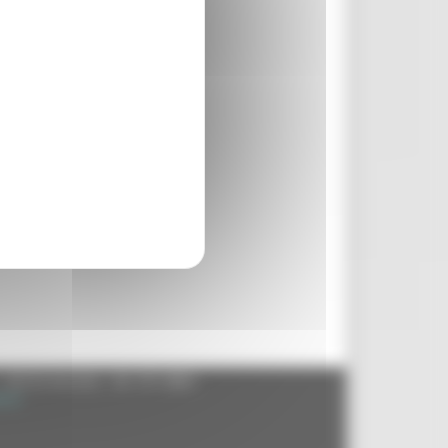
- 60125 Ancona - tel. 071.8061
.it