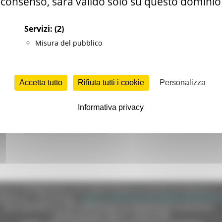
consenso, sarà valido solo su questo dominio
Servizi:
(2)
tive, imprese e cultura
anato e credito
Misura del pubblico
e.marche.it
Accetta tutto
Rifiuta tutti i cookie
Personalizza
Informativa privacy
i e modalità per l’iscrizione
e (CF 80008630420 P.IVA 00481070423) via Gentile da Fabriano, 9 
ella p.e.c. istituzionale :
regione.marche.protocollogiunta@emarche
Sito realizzato su CMS DotNetNuke by DotNetNuke Corporation
Autorizzazione SIAE n° 1225/I/1298