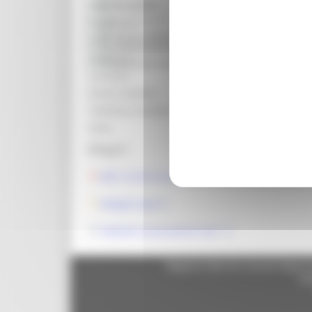
Bandi d'asta
Data di pubblicazione:
26/01/2026
Gare di appalto
Scadenza:
31/12/2026
Bandi di contributo
Area organizzativa:
Direzione Attività produt
Amministrazione trasparente
Struttura:
Settore Industria, artigi
Prevenzione della corruzione
Contatto:
Roberta Fiorucci
Email contatto:
roberta.fiorucci@region
Telefono contatto:
0721 639102
Ente:
Regione Marche
Allegati:
DDS 16 del 20_01_2026 Approvazione dei criter
Allegati (zip)
Modulo associazioni enti
Regione Marche Giunta Regional
cas