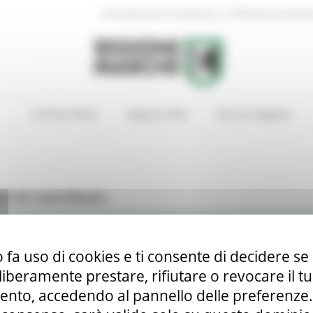
|
Amministrazione Trasparente
Profilo del committen
In Primo Piano
Regione Utile
Entra in Regione
di di contributo
 fa uso di cookies e ti consente di decidere se 
i liberamente prestare, rifiutare o revocare il 
la tutela, lo sviluppo e la promozione dell’artigianato marchigiano;
nto, accedendo al pannello delle preferenze. S