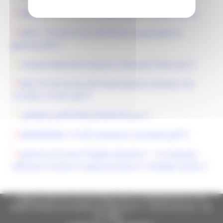
DDS 1519 del 22_12_25_Registrazione_Impegni.pdf
DDS n. 191 del 23_02_26 Nomina responsabili di
gestione.pdf
LineeGuidaRendicontazione e Manuale Siform.zip
DDS_707 del 04_06_2026 Approvazione attuativi cod.
1121026_1121027.pdf
_MODELLI_GESTIONE_PartiSociali.zip
IMPRENDERE_1121027_Attuatico1_locandina.pdf
Apertura Iscrizioni Progetto Attuativo 1 - Co-Capacity:
rafforzare insieme la rappresentanza e il dialogo sociale
Regione Marche Giunta Regionale (CF 80008630420 P.IVA
00481070423) via Gentile da Fabriano, 9 - 60125 Ancona - tel.
071.8061