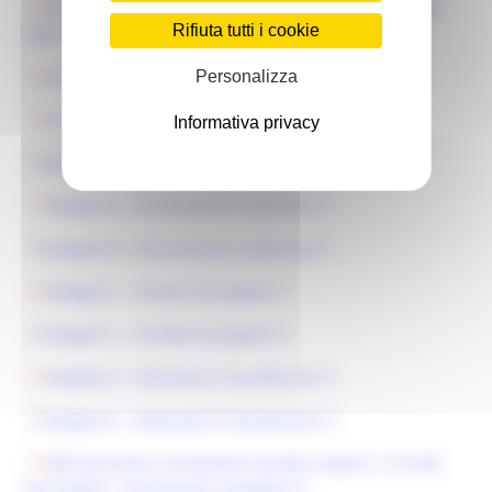
DDS Istruzione, Innovazione Sociale e Sport n. 197 del
Rifiuta tutti i cookie
30/07/2025
Personalizza
Avviso Misura 9
Allegato A - Domanda di finanziamento
Informativa privacy
Allegato A - Domanda di finanziamento
Allegato B - Dichiarazione sostitutiva
Allegato B - Dichiarazione sostitutiva
Allegato C - Scheda di progetto
Allegato C - Scheda di progetto
Allegato D - Domanda di liquidazione
Allegato D - Domanda di liquidazione
DDS Istruzione, Innovazione Sociale e Sport n. 319 del
03/12/2025 - Concessione contributi