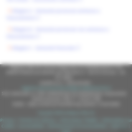
Allegato A - Domande pervenute ammesse a
finanziamento
Allegato B - Domande pervenute non ammesse a
finanziamento
Allegato C - Domande finanziate
Regione Marche Giunta Regionale (CF 80008630420 P.IVA
00481070423) via Gentile da Fabriano, 9 - 60125 Ancona - tel.
071.8061
casella p.e.c. istituzionale :
regione.marche.protocollogiunta@emarche.it
Sito realizzato su CMS DotNetNuke by DotNetNuke Corporation
Autorizzazione SIAE n° 1225/I/1298
DUNS - Data Universal Numbering System: 514216030
Copyright 2026 by Regione Marche
Privacy
|
Termini Di Utilizzo
|
Informativa TEAMS
|
Informativa sui
Cookie
|
Accessibilità
|
Dichiarazione di Accessibilità
|
Sitemap
|
Login