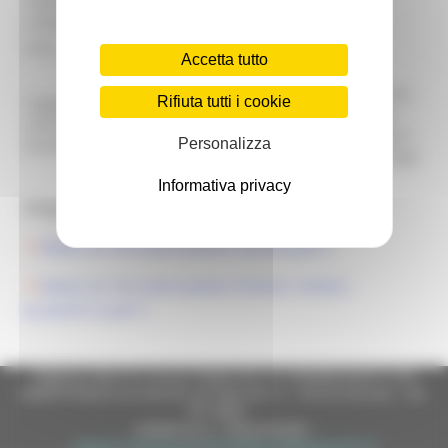
Telefono
0734221232
contatto:
Ente:
Regione Marche
Accetta tutto
I richiedenti sono i Tecnici iscritti ai
seguenti ordini professionali: - Ordine dei
Rifiuta tutti i cookie
Soggetti
Dottori Agronomi e dei Dottori Forestali; -
ammessi
Collegio dei Periti Agrari e dei Periti Agrari
Personalizza
beneficiari:
Laureati; - Collegio degli Agrotecnici e degli
Agrotecnici Laureati.
Informativa privacy
Allegati:
DDSet 221-IFO-2025-ELENCO TECNICI.pdf
DDSet 221-IFO-2025-ELENCO TECNICI- AVVISO -
ALLEGATO A.pdf
Regione Marche Giunta Regionale (CF 80008630420 P.IVA
00481070423) via Gentile da Fabriano, 9 - 60125 Ancona - tel.
071.8061
casella p.e.c. istituzionale :
regione.marche.protocollogiunta@emarche.it