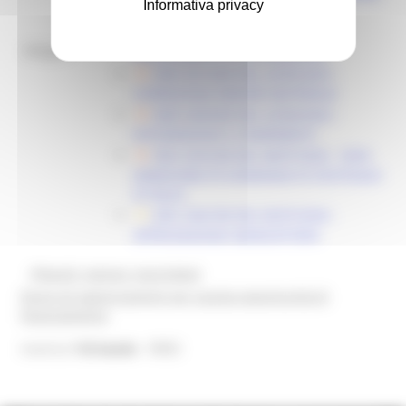
Informativa privacy
DOMANDE DI SOSTEGNO
DDD 286/ASR DEL 16/05/2025 -
Allegati:
ADEGUAMENTI E INTEGRAZIONI
DDD 301/ASR DEL 22/05/2025 -
CORREZIONE ERRORE MATERIALE
DDD 249/ASR DEL 22/04/2026 -
INTEGRAZIONI E CHIARIMENTI
DDS 235/CIM DEL 06/07/2026 - NON
AMMISSIBILITÀ DOMANDA DI SOSTEGNO
ID 90222
DDS 236/CIM DEL 06/07/2026 -
APPROVAZIONE GRADUATORIA
@bandi_regione_marchebot
Ricevi gli aggiornamenti per questa opportunità di
finanziamento
9983
Inserisci
l'id bando