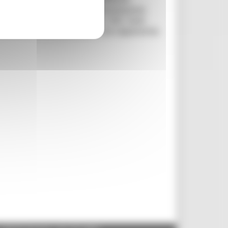
e.it
Per procedere con la presentazione
ione di tipo forte (SPID, CNS, CIE). Sarà
alle ore 12:00 del 19/05/2023 che rappresenta