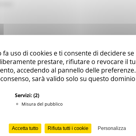
tributi
 fa uso di cookies e ti consente di decidere se 
i liberamente prestare, rifiutare o revocare il 
t
nto, accedendo al pannello delle preferenze. S
consenso, sarà valido solo su questo dominio
Servizi:
(2)
Misura del pubblico
archestorie 2023
i progetti e della documentazione
Accetta tutto
Rifiuta tutti i cookie
Personalizza
 presente bando, va presentata esclusivamente in forma digitale 