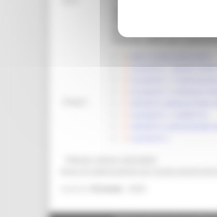
Note:
appositamente predisposta e ra
della domanda, il soggetto tito
possibile compilare e trasmett
il termine ultimo per la present
DDS 122 DEL 04-03-2023
ALLEGATO 1 BANDO MARC
ALLEGATO 11 DISPOSIZIONI
ALLEGATO 12 MODULO DE
Allegati:
DECRETO GRADUATORIA M
ALLEGATO 1 CORRETTO
DECRETO CONCESSIONE 
ALLEGATO 1
@bandi_regione_marchebot
Ricevi gli aggiornamenti per questa opportunità
6808
Inserisci
l'id bando