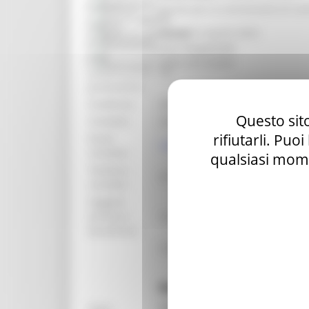
Bandi d'asta
Procedura:
Bando per la concessione di con
Gare di appalto
Data di
martedì 4 aprile 2023
Bandi di contributo
pubblicazione:
Amministrazione trasparente
Data
Prevenzione della corruzione
pubblicazione
##
graduatoria:
Scadenza:
venerdì 19 maggio 2023
Questo sito
Contatto:
Claudia Lanari
rifiutarli. Puo
Email
claudia.lanari@regione.marche.i
contatto:
qualsiasi mome
Telefono
071 8062334
contatto:
Soggetti
ammessi
Consulta Allegato 1 punto 4
beneficiari:
L.R. 4/10 - Bando Festival M
Modalità di presentazione de
L’istanza di partecipazione al