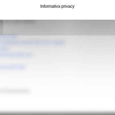
https://smartbandi.regione.march
ggiungibile tramite il Link
Informativa privacy
lato o suo delegato, deve essere in possesso di una autentificaz
ere la domanda a partire dalle ore 09:00 del 17/04/2023 e fino 
azione delle istanze.
HESTORIE
 GENERALI VALIDE PER TUTTI I BANDI
LEGA
ARCHESTORIE 287
MARCHESTORIE
 di finanziamento