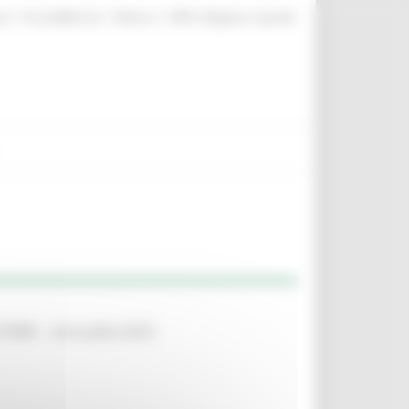
|
|
|
te
ProcediMarche
Rubrica
URP: la Regione risponde
STORIE – Annualità 2023