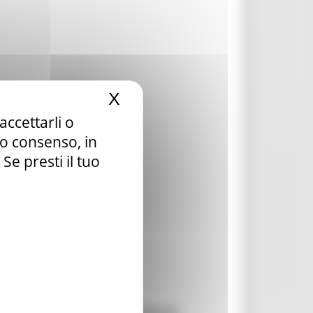
X
Nascondi il banner dei c
accettarli o
tuo consenso, in
e presti il tuo
attraverso la piattaforma SmartBandi