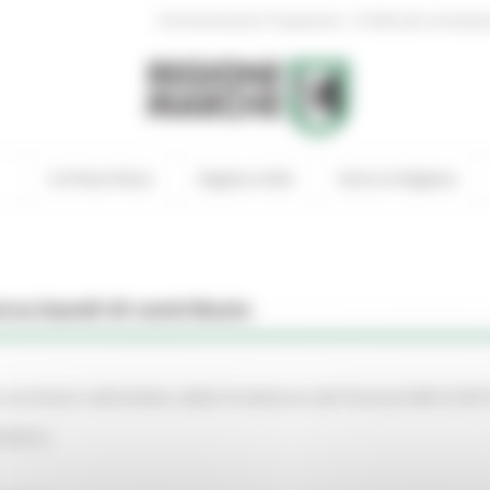
|
Amministrazione Trasparente
Profilo del committen
In Primo Piano
Regione Utile
Entra in Regione
rca bandi di contributo
ontributi nell’ambito della III edizione del Festival MArCHE
NOMICO