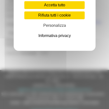
ammessi
aggregazioni di piccoli operatori locali
Accetta tutto
beneficiari:
Rifiuta tutti i cookie
Note:
BANDO MISURA 19.2.16.3 (FUORI PIL)
Allegati:
Personalizza
@bandi_regione_marchebot
Informativa privacy
Ricevi gli aggiornamenti per questa opportunità di
finanziamento
6505
Inserisci
l'id bando
Regione Marche Giunta Regionale (CF 80008630420 P.IVA
00481070423) via Gentile da Fabriano, 9 - 60125 Ancona - tel.
071.8061
casella p.e.c. istituzionale :
regione.marche.protocollogiunta@emarche.it
Sito realizzato su CMS DotNetNuke by DotNetNuke Corporation
Autorizzazione SIAE n° 1225/I/1298
DUNS - Data Universal Numbering System: 514216030