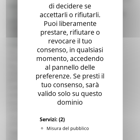
di decidere se
Investimenti relativi al patrimonio
Titolo:
Bandi di finanziamento e concessione
Bandi di prossima uscita
accettarli o rifiutarli.
culturale e naturale delle aree rurali.
Bandi d'asta
Puoi liberamente
Area
SEGRETERIA GENERALE
Gare di appalto
organizzativa:
prestare, rifiutare o
Bandi di contributo
Struttura:
SERVIZIO POLITICHE AGROALIMENTARI
Amministrazione trasparente
revocare il tuo
Procedura:
Bando per la concessione di contributi
Prevenzione della corruzione
consenso, in qualsiasi
Data di
giovedì 29 dicembre 2022
momento, accedendo
pubblicazione:
al pannello delle
Data
pubblicazione
##
preferenze. Se presti il
graduatoria:
tuo consenso, sarà
Scadenza:
martedì 28 febbraio 2023
valido solo su questo
Contatto:
Dott. Arch. Rodolfo Romagnoli
dominio
Email
gal.flaminiacesano@provincia.ps.it
contatto:
Telefono
Servizi:
(2)
0721 740574
contatto:
Misura del pubblico
Soggetti
ammessi
Vedi bando