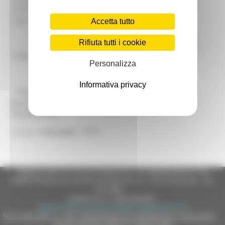
beneficiari:
Note:
Accetta tutto
BANDO MISURA 19.2.7.6
Rifiuta tutti i cookie
ALLEGATO 1 - DICHIARAZIONE IVA
Allegati:
ALLEGATO 2 - DICHIARAZIONE
Personalizza
DIRETTORE DEI LAVORI
Informativa privacy
@bandi_regione_marchebot
Ricevi gli aggiornamenti per questa opportunità di
finanziamento
6489
Inserisci
l'id bando
Regione Marche Giunta Regionale (CF 80008630420 P.IVA
00481070423) via Gentile da Fabriano, 9 - 60125 Ancona - tel.
071.8061
casella p.e.c. istituzionale :
regione.marche.protocollogiunta@emarche.it
Sito realizzato su CMS DotNetNuke by DotNetNuke Corporation