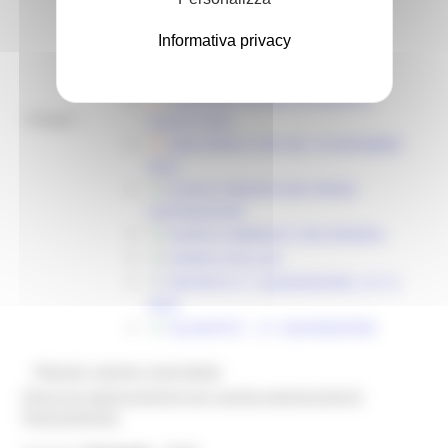
ALLEGATO 3 PERIZIA GIURATA
IMPRESE ESPORTATRICI
Informativa privacy
ALLEGATO 4 - PERIZIA GIURATA
IMPRESE FORNITRICI
DDDAPIM 234 DEL 03 AGOSTO
Allegati:
LUGLIO 2022
DDD APIM N 336 DEL 9 NOVEMBRE
2022
ELENCO BENEFICIARI PRIMA
LIQUIDAZIONE
ELENCO AMMESSI CON RISERVA
ELENCO ESCLUSI
DECRETO 2^ LIQUIDAZIONE L.R.13-
2022
ALLEGATO1 - 2^ LIQUIDAZIONE
@bandi_regione_marchebot
Ricevi gli aggiornamenti per questa opportunità di
finanziamento