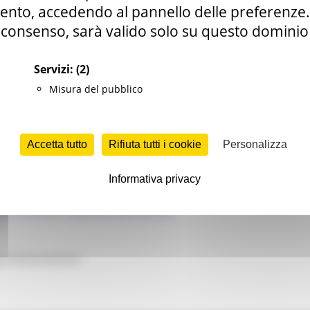
nto, accedendo al pannello delle preferenze. S
i contributi
consenso, sarà valido solo su questo dominio
Servizi:
(2)
Misura del pubblico
ia.ps.it
Accetta tutto
Rifiuta tutti i cookie
Personalizza
Informativa privacy
denza bando
19.2.6.4.A - AGRICOLTURA SOCIALE
 di finanziamento