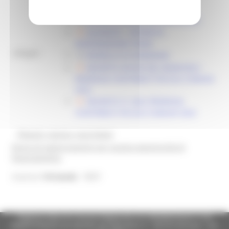
DELIBERA PICCOLI COMUNI
DECRETO 36/SGP DEL 06/05/2022
ALLEGATO - CRITERI DI
ASSEGNAZIONE FONDI
Allegati:
MODELLO DI DOMANDA
DECRETO 45/SGP DEL 06/06/2022 -
PROROGA CONTRIBUTI PICCOLI COMUNI
2022
DECRETO 51 2022 PROROGA
CONTRIBUTI PICCOLI COMUNI 2022
@bandi_regione_marchebot
Ricevi gli aggiornamenti per questa opportunità di
finanziamento
5691
Inserisci
l'id bando
Regione Marche Giunta Regionale (CF 80008630420 P.IVA
00481070423) via Gentile da Fabriano, 9 - 60125 Ancona - tel.