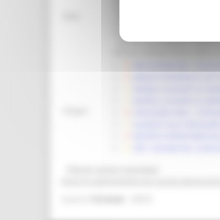
prodotti vitivinicoli, anche al fi
raggiungimento degli obiettivi 
Note:
correlato all’attività vitivinico
esclusivo dei prodotti vitivinicol
´articolo 58 paragrafo 1 lettera
Ministro dell’agricoltura, della 
DDS 92/AGM DEL 17/04/20
BANDO INTERVENTO SETTO
MODELLI ALLEGATI AL BA
MODELLI ALLEGATI AL BA
Allegati:
CIRCOLARE AGEA – ISTRUZ
ALLEGATI ALLA CIRCOLAR
DECRETO DIPARTIMENTALE
DDS 136/AGM DEL 22/06/
@bandi_regione_marchebot
Ricevi gli aggiornamenti per questa opportunità
24076
Inserisci
l'id bando