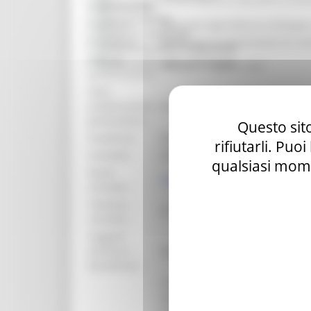
Bandi d'asta
organizzativa:
Gare di appalto
Struttura:
Direzione Agricoltura e Sviluppo
Bandi di contributo
Procedura:
Bando per la concessione di con
Amministrazione trasparente
Data di
Prevenzione della corruzione
venerdì 17 aprile 2026
pubblicazione:
Data
pubblicazione
##
graduatoria:
Questo sito
Scadenza:
martedì 30 giugno 2026
rifiutarli. Puo
Contatto:
Paoloni Silvana
qualsiasi mome
Email
silvana.paoloni@regione.marche
contatto:
Telefono
071-8063788
contatto:
Soggetti
ammessi
Vedi bando
beneficiari:
L’intervento settoriale Investime
adeguamento alla domanda del me