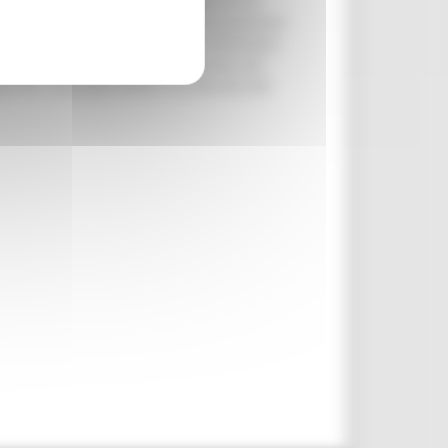
attamenti sostenibili contribuendo così al
deve essere strettamente ed esclusivamente
itività dell’azienda richiedente nell’ambito
 normativa di riferimento è contenuta nell
lla PAC 2023-2027 (PSP) e nel decreto del