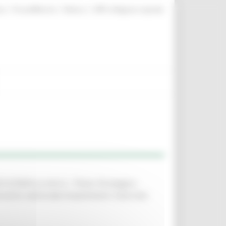
|
|
|
te
ProcediMarche
Rubrica
URP: la Regione risponde
212/2024 ss.mm.ii.– Piano Strategico
ento settoriale Investimenti. Esercizio