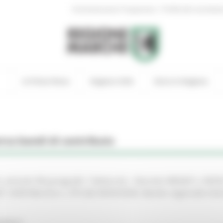
|
Amministrazione Trasparente
Profilo del committen
In Primo Piano
Regione Utile
Entra in Regione
rca bandi di contributo
articolo 58 paragrafo 1 lettera b) – Decreto MASAF n. 0635
7. DGR Marche n. 373 del 30/03/2026. Bando regionale interv
NOMICO