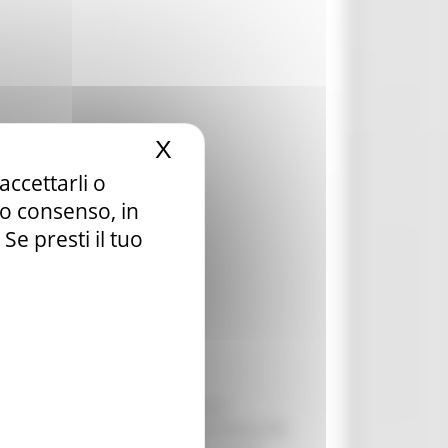
X
Nascondi il banner dei c
accettarli o
tuo consenso, in
e presti il tuo
’impresa vitivinicola, in termini di
 produzione e/o la commercializzazione dei