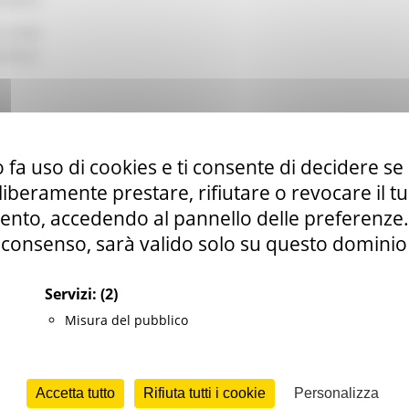
 rurale
tributi
 fa uso di cookies e ti consente di decidere se 
i liberamente prestare, rifiutare o revocare il 
nto, accedendo al pannello delle preferenze. S
.it
consenso, sarà valido solo su questo dominio
Servizi:
(2)
Misura del pubblico
nti prevede interventi diretti a migliorare il rendimento globale dell
rcato, e ad aumentarne la competitività dal punto di vista della
Accetta tutto
Rifiuta tutti i cookie
Personalizza