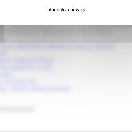
ne di migliorare i risparmi energetici, l’efficienza globale nonché tr
di mitigazione dei cambiamenti climatici. L’investimento proposto 
Informativa privacy
la dell’impresa e deve avere come scopo finale l’aumento della compet
i di cui all’allegato VII – parte II regolamento (UE) n. 1308/2013. La
 b) del regolamento (UE) 2021/2115, nel Piano Strategico azionale de
sovranità alimentare e delle foreste 02/12/2024 n. 0635212
26
RIALE INVESTIMENTI CAMPAGNA VITIVINICOLA 2026/2027
NDO
NDO IN FORMATO EDITABILE
IONI OPERATIVE N. 4_2026
E AGEA
 15 GIUGNO 2026
2026 - MODIFICA BANDO REGIONALE
 di finanziamento