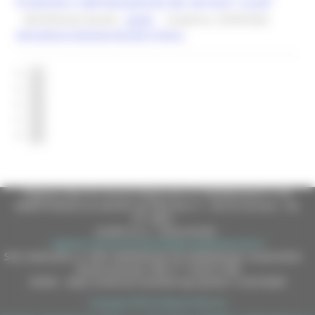
fruibilità e dell’attrattività dei territori rurali”
Identificativo bando :
26349
Scadenza: 25/09/2026
Agricoltura Sviluppo Rurale e Pesca
1
2
3
4
5
Regione Marche Giunta Regionale (CF 80008630420 P.IVA
00481070423) via Gentile da Fabriano, 9 - 60125 Ancona - tel.
071.8061
casella p.e.c. istituzionale :
regione.marche.protocollogiunta@emarche.it
Sito realizzato su CMS DotNetNuke by DotNetNuke Corporation
Autorizzazione SIAE n° 1225/I/1298
DUNS - Data Universal Numbering System: 514216030
Copyright 2026 by Regione Marche