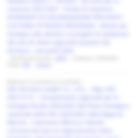
Delibera Cipess n. 35/2025 - Accordo per la
coesione 2021/2027 - Fondo di rotazione -
INTERVENTI DI VALORIZZAZIONE PER EVENTI
CULTURALI DI RILIEVO REGIONALE - Bando per
Sostegno alle attività e ai progetti di spettacolo
dal vivo di rilievo regionale proposti dal
territorio - annualità 2026
Identificativo bando :
28587
Scadenza: 16/09/2026
Fondo:
FDR
Cultura
Bando per la concessione di contributi
GAL Fermano Leader S.C. a R.L. - Reg. (UE)
2021/2115 – Complemento regionale per lo
Sviluppo Rurale 2023/2027 del Piano Strategico
nazionale della PAC 2023/2027 della Regione
Marche – Intervento SRD14_A “Attività
commerciali tese al miglioramento della