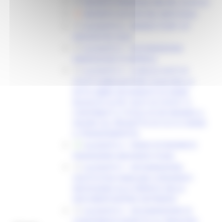
DECRETO PROROGA 384 DEL 24.09.24
DECRETO 331/SVE DEL 08/07/2024
ALLEGATO A - BANDO START UP
INNOVATIVE 2024
ALLEGATO 2 - DICHIARAZIONE
DIMENSIONE DI IMPRESA
ALLEGATO 3 - CUMULO AIUTI DI
STATO (OBBLIGATORIO QUALORA LA
DITTA ABBIA DICHIARATO DI AVERE
RICEVUTO ALTRI “AIUTI DI STATO” O
CONTRIBUTI A TITOLO DI DE MINIMIS A
VALERE SUL PROGETTO DI CUI SI CHIEDE
IL FINANZIAMENTO)
ALLEGATO 4 - PIANO ECONOMICO
FINANZIARIO (BUSINESS PLAN)
ALLEGATO 5 - DICHIARAZIONE
SOSTITUTIVA FAMILIARI CONVIVENTI
NECESSARIA ALLA VERIFICA DELLA
DOCUMENTAZIONE ANTIMAFIA
ALLEGATO 6 - DICHIARAZIONE DI
CONFORMITÀ RISPETTO AL PRINCIPIO