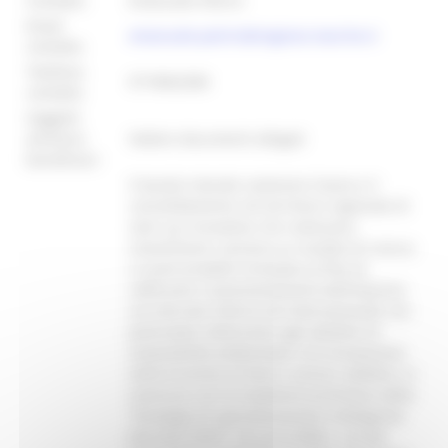
Contatto:
Emanuele Petrini
Email
emanuele.petrini@regione.marche.it
contatto:
Telefono
0718062580
contatto:
Soggetti
ammessi
Vedere documenti allegati
beneficiari:
Il bando intende sostenere l’avvio e il
consolidamento nel territorio regionale di
start up innovative che realizzano
investimenti connessi ai risultati di ricerca
o nuovi prodotti innovativi al fine di
rafforzare il posizionamento dell’impresa
sul mercato interno ed internazionale con
particolare attenzione agli obiettivi di
sostenibilità ambientale e di innovazione
nella fruizione di beni e servizi collettivi, in
coerenza con le traiettorie prioritarie della
“Strategia di specializzazione intelligente
(S3) 2021/2027”, di cui la DGR n. 42 del