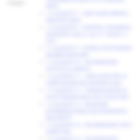
Allegati:
DNSH
ALLEGATO 7 - LINEE GUIDA VERIFICA
PRINCIPIO DNSH
ALLEGATO 8 - CONTROLLI ANTIMAFIA
INTRODOTTI DAL D. LGS. N. 159/2011 E
S.M.I.
ALLEGATO 9 - SCHEDA ATTESTAZIONE
DELIBERA BANCARIA
ALLEGATO 10 - DICHIARAZIONE
ISTITUTO DI CREDITO
ALLEGATO 11 - LINEE GUIDA PER LA
COMPILAZIONE DEL BUSINESS PLAN
ALLEGATO 12 - COMUNICAZIONE DI
ACCETTAZIONE DEGLI ESITI ISTRUTTORI
ALLEGATO 13 - RELAZIONE
INTERMEDIA/FINALE DELL’INTERVENTO
REALIZZATO
ALLEGATO 14 - DICHIARAZIONE COSTI
FORFETTARI
ALLEGATO 15 - DICHIARAZIONE