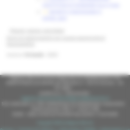
SOSTITUTIVA DI ISCRIZIONE ALLA CCIAA
DECRETO CONCESSIONE N
63/SVE_2025
@bandi_regione_marchebot
Ricevi gli aggiornamenti per questa opportunità di
finanziamento
8260
Inserisci
l'id bando
Regione Marche Giunta Regionale (CF 80008630420 P.IVA
00481070423) via Gentile da Fabriano, 9 - 60125 Ancona - tel.
071.8061
casella p.e.c. istituzionale :
regione.marche.protocollogiunta@emarche.it
Sito realizzato su CMS DotNetNuke by DotNetNuke Corporation
Autorizzazione SIAE n° 1225/I/1298
DUNS - Data Universal Numbering System: 514216030
Copyright 2026 by Regione Marche
Privacy
|
Termini Di Utilizzo
|
Informativa TEAMS
|
Informativa sui