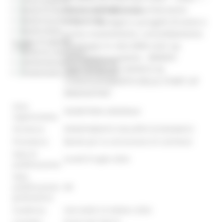
OS 1.1– AZIONE 1.1.6 – Intervento
Bandi di finanziamento e concessione
Bandi di prossima uscita
1.1.6.1 – Sostegno a progetti di avvio e
Bandi d'asta
primo investimento, consolidamento
Gare di appalto
o sviluppo in rete delle start up
Titolo:
Bandi di contributo
innovative e creative – BANDO
Amministrazione trasparente
“SOSTEGNO ALL’AVVIO E AL
Prevenzione della corruzione
CONSOLIDAMENTO DELLE START UP
INNOVATIVE”
Area
SEGRETERIA GENERALE
organizzativa:
Struttura:
DIPARTIMENTO SVILUPPO ECONOMICO
Procedura:
Bando per la concessione di contributi
Data di
lunedì 8 luglio 2024
pubblicazione:
Data
pubblicazione
##
graduatoria:
Scadenza:
mercoledì 23 ottobre 2024