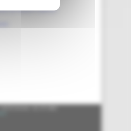
ONE DEI PRODOTTI AGRICOLI
EGNO
- 60125 Ancona - tel. 071.8061
.it