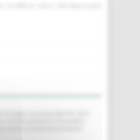
|
|
|
te
ProcediMarche
Rubrica
URP: la Regione risponde
o Strategico nazionale della PAC 2023–
e e commercializzazione dei prodotti
ese. Azione 2 Investimenti produttivi