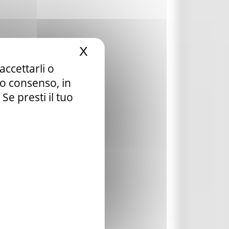
X
Nascondi il banner dei c
accettarli o
tuo consenso, in
e presti il tuo