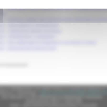
25
 - INVESTIMENTI PER LA TRASFORMAZIONE E COMMERCIALIZZAZI
NDO
2025 - PROROGA TERMINI PER PRESENTAZIONE DOMANDE DI SOST
025 - ADEGUAMENTI E INTEGRAZIONI
025 - CORREZIONE ERRORE MATERIALE
026 - INTEGRAZIONI E CHIARIMENTI
026 - NON AMMISSIBILITÀ DOMANDA DI SOSTEGNO ID 90222
026 - APPROVAZIONE GRADUATORIA
 di finanziamento
e (CF 80008630420 P.IVA 00481070423) via Gentile da Fabriano, 9 
ella p.e.c. istituzionale :
regione.marche.protocollogiunta@emarche
Sito realizzato su CMS DotNetNuke by DotNetNuke Corporation
Autorizzazione SIAE n° 1225/I/1298
DUNS - Data Universal Numbering System: 514216030