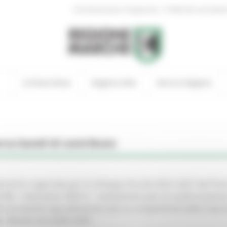
|
Amministrazione Trasparente
Profilo del committen
In Primo Piano
Regione Utile
Entra in Regione
rca bandi di contributo
emento regionale per lo Sviluppo Rurale 2023–2027 del Pian
SR) – Intervento SRD13 – Investimenti per la trasformazion
nti produttivi agroalimentari per la competitività delle impr
e. Bando annualità 2025.