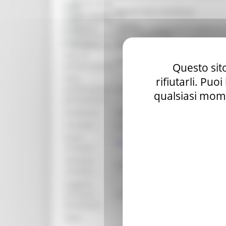
Bandi d'asta
Area
SEGRETERIA GENERALE
Gare di appalto
organizzativa:
Bandi di contributo
Struttura:
SERVIZIO AMBIENTE E AGRICOL
Amministrazione trasparente
Procedura:
Bando per la concessione di con
Prevenzione della corruzione
Data di
giovedì 6 febbraio 2025
Questo sito
pubblicazione:
Data
rifiutarli. Puo
pubblicazione
##
qualsiasi mome
graduatoria:
Scadenza:
venerdì 30 maggio 2025
Contatto:
Lucia Marini
Email
lucia.marini@regione.marche.it
contatto:
Telefono
07332932259
contatto:
Soggetti
ammessi
Vedi bando
beneficiari:
Note: