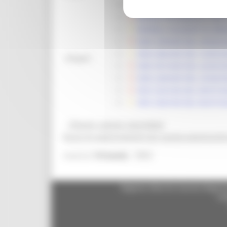
DDD 58/ASR DEL 06/02/20
BANDO INTERVENTO SRD13
MODELLI ALLEGATI AL BA
DDD 239/ASR DEL 29/04/
DDD 286/ASR DEL 16/05/2
Allegati:
DDD 301/ASR DEL 22/05/2
DDD 249/ASR DEL 22/04/2
DDS 235/CIM DEL 06/07/2
DDS 236/CIM DEL 06/07/2
@bandi_regione_marchebot
Ricevi gli aggiornamenti per questa opportunità
9983
Inserisci
l'id bando
Regione Marche Giunta Regional
cas