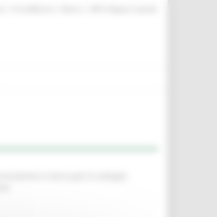
|
|
|
te
ProcediMarche
Rubrica
URP: la Regione risponde
 innovazione e ricerca per lo sviluppo
one