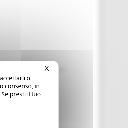
X
Nascondi il banner dei c
orma di MPMI, consorzi e fondazioni
accettarli o
tuo consenso, in
e presti il tuo