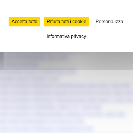
AZIONE CRONOPROGRAMMA .PDF
FRASTRUTTURE DI RICERCA I SAL MECCANO.PDF
FRASTRUTTURE DI RICERCA I SAL COSMOB .PDF
VO RUP 1.1.4.1 - BANDO INFRASTRUTTURE DI RICERCA.PDF
Accetta tutto
Rifiuta tutti i cookie
Personalizza
NE I SAL COGEVO .PDF
ECCANO 24032025.DOCX.PDF
Informativa privacy
E DI RICERCA INTEGRAZIONE I SAL.DOCX (1).PDF
UIDAZIONE INTEGRAZIONE I SAL.DOCX.PDF
AZIONE INTEGRAZIONE I SAL .XLSX
 COGEVO.DOCX.PDF
QUIDAZIONE SALDO COGEVO.DOCX.PDF
DAZIONE SALDO COGEVO .XLSX
URE DI RICERCA PROROGA STRAORDINARIA MECCANO .DOCX.PDF
RE DI RICERCA PROROGA RENDICONTAZIONE ID 62795 .DOCX.PD
URE DI RICERCA PROROGA STRAORDINARIA MECCANO 2 .DOCX.PD
RE DI RICERCA CONFERMA CHECK LIST .DOCX.PDF
RE DI RICERCA APPROVAZIONE VARIANTE ID 62795 .DOCX.PDF
NE PIANO FINANZIARIO ID 62795.XLS.P7M
URE DI RICERCA PROROGA COSMOB.DOCX.PDF