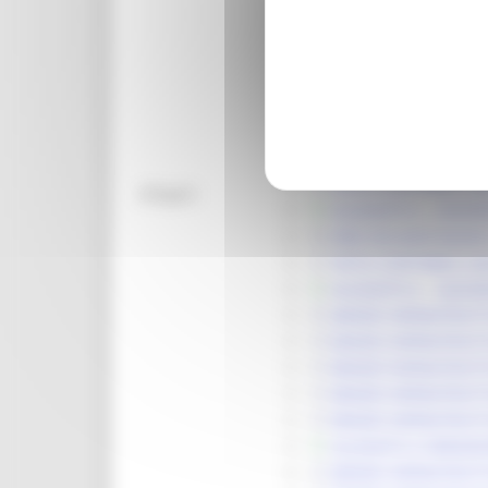
DECRETO IACR_VARI
DECRETO - BANDO IN
DECRETO - BANDO IN
DECRETO NOMINA NUO
DECRETO LIQUIDAZIO
DECRETO PROROGA M
BANDO INFRASTRUTTUR
VISTO CONTABILE LIQ
Allegati:
ALLEGATO A - LIQUID
DDD 353.IACR SALDO
VISTO CONTABILE LI
ALLEGATO A - LIQUI
BANDO INFRASTRUTT
BANDO INFRASTRUTTU
BANDO INFRASTRUTT
BANDO INFRASTRUTTU
BANDO INFRASTRUTTU
ALLEGATO A VARIAZIO
BANDO INFRASTRUTT