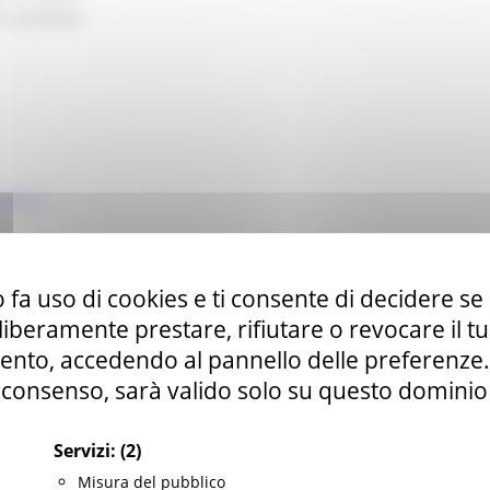
i contributi
che.it
i di trasferimento tecnologico (ex art. 7 comma 2, L.R.2/2018), in f
 fa uso di cookies e ti consente di decidere se 
i liberamente prestare, rifiutare o revocare il 
OVAZIONE BANDO INFRASTRUTTURE DI RICERCA
nto, accedendo al pannello delle preferenze. S
BANDO INFRASTRUTTURE DI RICERCA
consenso, sarà valido solo su questo dominio
RASTRUTTURE DI RICERCA
ONE GRADUATORIA
E E LIQUIDAZIONE ANTICIPO
Servizi:
(2)
NE ANTICIPO CO.GE.VO.PDF
Misura del pubblico