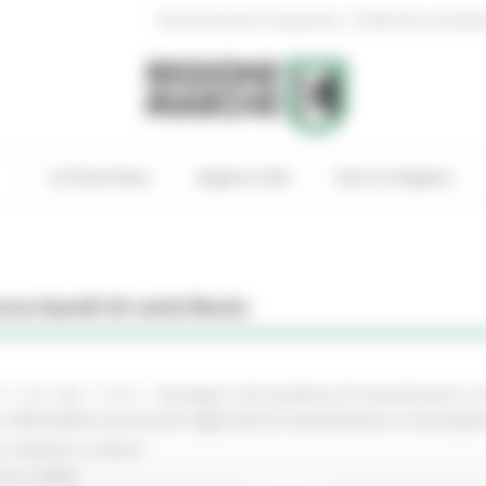
|
Amministrazione Trasparente
Profilo del committen
In Primo Piano
Regione Utile
Entra in Regione
rca bandi di contributo
 1.1.4 - Int. 1.1.4.1 - Sostegno ad iniziative di investimento,
 nell’ambito di accordi regionali di investimento e innovazi
e, imprese e cultura
to e credito