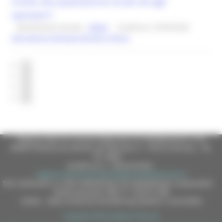
rivolte alla popolazione locale ed agli
operatori”.
Identificativo bando :
28603
Scadenza: 25/09/2026
Agricoltura Sviluppo Rurale e Pesca
1
2
3
4
Regione Marche Giunta Regionale (CF 80008630420 P.IVA
00481070423) via Gentile da Fabriano, 9 - 60125 Ancona - tel.
071.8061
casella p.e.c. istituzionale :
regione.marche.protocollogiunta@emarche.it
Sito realizzato su CMS DotNetNuke by DotNetNuke Corporation
Autorizzazione SIAE n° 1225/I/1298
DUNS - Data Universal Numbering System: 514216030
Copyright 2026 by Regione Marche