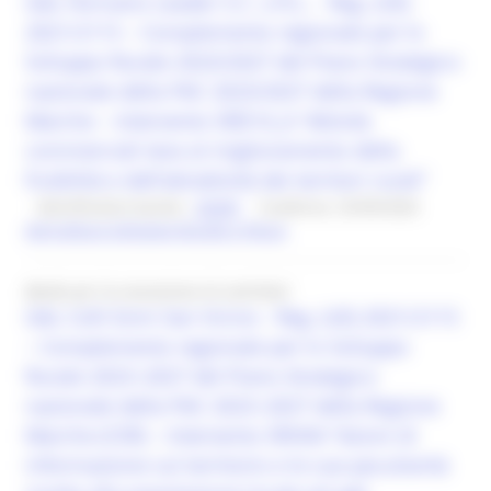
GAL Fermano Leader S.C. a R.L. - Reg. (UE)
2021/2115 – Complemento regionale per lo
Sviluppo Rurale 2023/2027 del Piano Strategico
nazionale della PAC 2023/2027 della Regione
Marche – Intervento SRD14_A “Attività
commerciali tese al miglioramento della
fruibilità e dell’attrattività dei territori rurali”
Identificativo bando :
26349
Scadenza: 25/09/2026
Agricoltura Sviluppo Rurale e Pesca
Bando per la concessione di contributi
GAL Colli Esini San Vicino - Reg. (UE) 2021/2115
– Complemento regionale per lo Sviluppo
Rurale 2023–2027 del Piano Strategico
nazionale della PAC 2023–2027 della Regione
Marche (CSR) – Intervento SRH04 “Azioni di
informazione sul territorio e le sue peculiarità