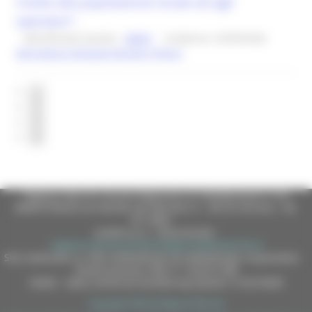
rivolte alla popolazione locale ed agli
operatori”.
Identificativo bando :
28603
Scadenza: 25/09/2026
Agricoltura Sviluppo Rurale e Pesca
1
2
3
4
Regione Marche Giunta Regionale (CF 80008630420 P.IVA
00481070423) via Gentile da Fabriano, 9 - 60125 Ancona - tel.
071.8061
casella p.e.c. istituzionale :
regione.marche.protocollogiunta@emarche.it
Sito realizzato su CMS DotNetNuke by DotNetNuke Corporation
Autorizzazione SIAE n° 1225/I/1298
DUNS - Data Universal Numbering System: 514216030
Copyright 2026 by Regione Marche