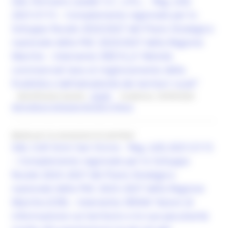
GAL Fermano Leader S.C. a R.L. - Reg. (UE)
2021/2115 – Complemento regionale per lo
Sviluppo Rurale 2023/2027 del Piano Strategico
nazionale della PAC 2023/2027 della Regione
Marche – Intervento SRD14_A “Attività
commerciali tese al miglioramento della
fruibilità e dell’attrattività dei territori rurali”
Identificativo bando :
26349
Scadenza: 25/09/2026
Agricoltura Sviluppo Rurale e Pesca
Bando per la concessione di contributi
GAL Colli Esini San Vicino - Reg. (UE) 2021/2115
– Complemento regionale per lo Sviluppo
Rurale 2023–2027 del Piano Strategico
nazionale della PAC 2023–2027 della Regione
Marche (CSR) – Intervento SRH04 “Azioni di
informazione sul territorio e le sue peculiarità