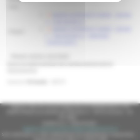
Note:
BANDO INTERVENTO SRD09 - AZIONE
C - SUB-AZIONE A)
BANDO INTERVENTO SRD09 - AZIONE
Allegati:
C - SUB-AZIONE A) - VERSIONE
CONSOLIDATA
@bandi_regione_marchebot
Ricevi gli aggiornamenti per questa opportunità di
finanziamento
26319
Inserisci
l'id bando
Regione Marche Giunta Regionale (CF 80008630420 P.IVA
00481070423) via Gentile da Fabriano, 9 - 60125 Ancona - tel.
071.8061
casella p.e.c. istituzionale :
regione.marche.protocollogiunta@emarche.it
Sito realizzato su CMS DotNetNuke by DotNetNuke Corporation
Autorizzazione SIAE n° 1225/I/1298