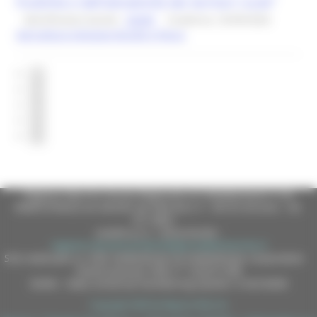
fruibilità e dell’attrattività dei territori rurali”
Identificativo bando :
26349
Scadenza: 25/09/2026
Agricoltura Sviluppo Rurale e Pesca
1
2
3
4
5
Regione Marche Giunta Regionale (CF 80008630420 P.IVA
00481070423) via Gentile da Fabriano, 9 - 60125 Ancona - tel.
071.8061
casella p.e.c. istituzionale :
regione.marche.protocollogiunta@emarche.it
Sito realizzato su CMS DotNetNuke by DotNetNuke Corporation
Autorizzazione SIAE n° 1225/I/1298
DUNS - Data Universal Numbering System: 514216030
Copyright 2026 by Regione Marche