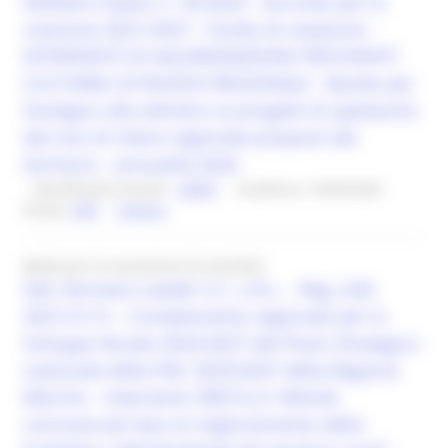
Delibera Cipess n. 35/2025 - Accordo per la
coesione 2021/2027 - Fondo di rotazione -
INTERVENTI DI VALORIZZAZIONE PER EVENTI
CULTURALI DI RILIEVO REGIONALE - Bando per
Sostegno alle attività e ai progetti di spettacolo
dal vivo di rilievo regionale proposti dal
territorio - annualità 2026
Identificativo bando :
28587
Scadenza: 16/09/2026
Fondo:
FDR
Cultura
Bando per la concessione di contributi
GAL Fermano Leader S.C. a R.L. - Reg. (UE)
2021/2115 – Complemento regionale per lo
Sviluppo Rurale 2023/2027 del Piano Strategico
nazionale della PAC 2023/2027 della Regione
Marche – Intervento SRD14_A “Attività
commerciali tese al miglioramento della