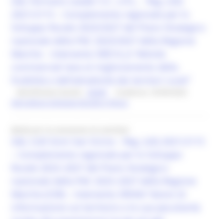
GAL Fermano Leader S.C. a R.L. - Reg. (UE)
2021/2115 – Complemento regionale per lo
Sviluppo Rurale 2023/2027 del Piano Strategico
nazionale della PAC 2023/2027 della Regione
Marche – Intervento SRD14_A “Attività
commerciali tese al miglioramento della
fruibilità e dell’attrattività dei territori rurali”
Identificativo bando :
26349
Scadenza: 25/09/2026
Agricoltura Sviluppo Rurale e Pesca
Bando per la concessione di contributi
GAL Colli Esini San Vicino - Reg. (UE) 2021/2115
– Complemento regionale per lo Sviluppo
Rurale 2023–2027 del Piano Strategico
nazionale della PAC 2023–2027 della Regione
Marche (CSR) – Intervento SRH04 “Azioni di
informazione sul territorio e le sue peculiarità