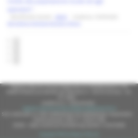
rivolte alla popolazione locale ed agli
operatori”.
Identificativo bando :
28603
Scadenza: 25/09/2026
Agricoltura Sviluppo Rurale e Pesca
1
2
3
4
Regione Marche Giunta Regionale (CF 80008630420 P.IVA
00481070423) via Gentile da Fabriano, 9 - 60125 Ancona - tel.
071.8061
casella p.e.c. istituzionale :
regione.marche.protocollogiunta@emarche.it
Sito realizzato su CMS DotNetNuke by DotNetNuke Corporation
Autorizzazione SIAE n° 1225/I/1298
DUNS - Data Universal Numbering System: 514216030
Copyright 2026 by Regione Marche