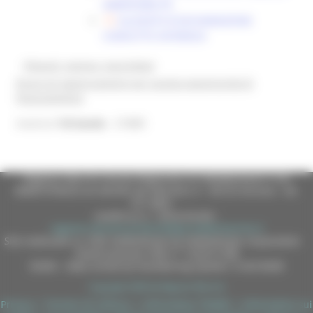
AMMISSIBILITÀ
ALLEGATO B DICHIARAZIONE
CONFLITTO INTERESSI
@bandi_regione_marchebot
Ricevi gli aggiornamenti per questa opportunità di
finanziamento
21880
Inserisci
l'id bando
Regione Marche Giunta Regionale (CF 80008630420 P.IVA
00481070423) via Gentile da Fabriano, 9 - 60125 Ancona - tel.
071.8061
casella p.e.c. istituzionale :
regione.marche.protocollogiunta@emarche.it
Sito realizzato su CMS DotNetNuke by DotNetNuke Corporation
Autorizzazione SIAE n° 1225/I/1298
DUNS - Data Universal Numbering System: 514216030
Copyright 2026 by Regione Marche
Privacy
|
Termini Di Utilizzo
|
Informativa TEAMS
|
Informativa sui