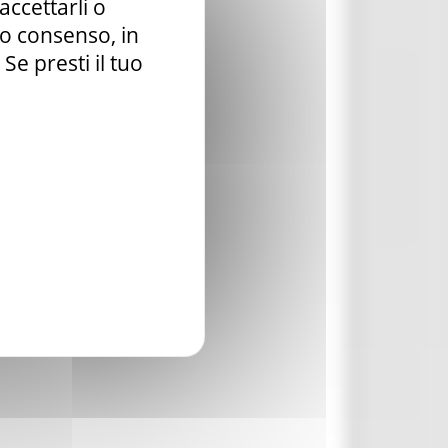
accettarli o
tuo consenso, in
e presti il tuo