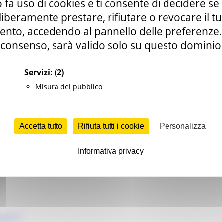
 fa uso di cookies e ti consente di decidere se 
bblica
i liberamente prestare, rifiutare o revocare il 
nto, accedendo al pannello delle preferenze. S
consenso, sarà valido solo su questo dominio
UTTURE E TERRITORIO
Servizi:
(2)
Misura del pubblico
rche.it
3
to n. 207 del 07-08-2026.
Accetta tutto
Rifiuta tutti i cookie
Personalizza
Informativa privacy
 gara