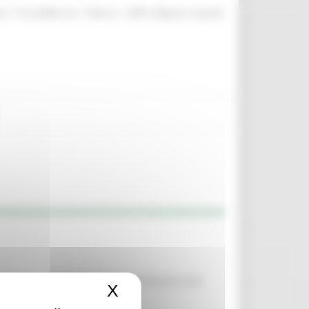
|
|
|
te
ProcediMarche
Rubrica
URP: la Regione risponde
he sito nel Comune di Visso. Indizione asta
X
Nascondi il banner dei c