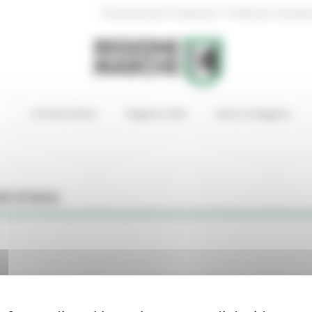
|
Amministrazione Trasparente
Profilo del committen
In Primo Piano
Regione Utile
Entra in Regione
di d'Asta
mmobile appartenente al patrimonio disponibile della Regione Marc