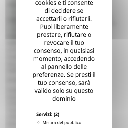
cookies e ti consente
identificativo :
26268
Bandi di finanziamento e concessione
di decidere se
R.R. 4/2015 Alienazione immobile
Bandi di prossima uscita
accettarli o rifiutarli.
appartenente al patrimonio disponibile
Bandi d'asta
Titolo:
della Regione Marche sito nel Comune di
Gare di appalto
Puoi liberamente
Fermo. Indizione asta pubblica.
Bandi di contributo
prestare, rifiutare o
Amministrazione trasparente
Procedura:
Bando di gara Asta Pubblica
revocare il tuo
Prevenzione della corruzione
Data di
13/04/2026
consenso, in qualsiasi
pubblicazione:
Scadenza:
16/07/2026
momento, accedendo
Area
al pannello delle
SEGRETERIA GENERALE
organizzativa:
preferenze. Se presti il
DIPARTIMENTO INFRASTRUTTURE E
Struttura:
tuo consenso, sarà
TERRITORIO
valido solo su questo
Contatto:
Nardo Goffi
dominio
Email
patrizia.burini@regione.marche.it
contatto:
Telefono
0718062215 - 0718062207
Servizi:
(2)
contatto:
Misura del pubblico
Ente:
Regione Marche