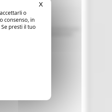
X
Nascondi il banner dei c
accettarli o
tuo consenso, in
e presti il tuo
Approvazione delle procedure di identificazione
NTI A SEGUITO DEGLI EVENTI METEOROLOGICI