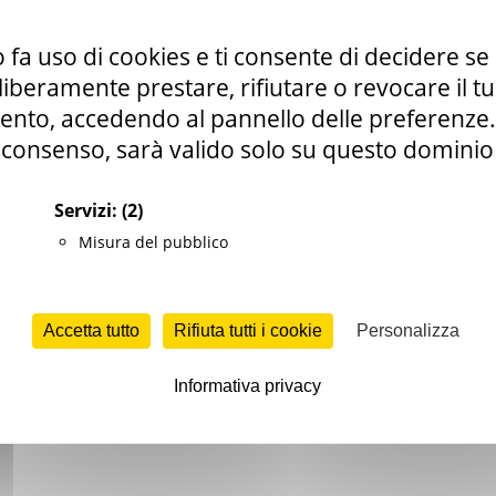
 fa uso di cookies e ti consente di decidere se 
i liberamente prestare, rifiutare o revocare il 
nto, accedendo al pannello delle preferenze. S
 del mese di novembre 2019. O.C.D.P.C. n. 674 del 15 maggio 2020. 
consenso, sarà valido solo su questo dominio
iva modulistica. DECRETO DEL SOGGETTO ATTUATORE DEGLI INTERVE
lio 2020
Servizi:
(2)
Misura del pubblico
Accetta tutto
Rifiuta tutti i cookie
Personalizza
Informativa privacy