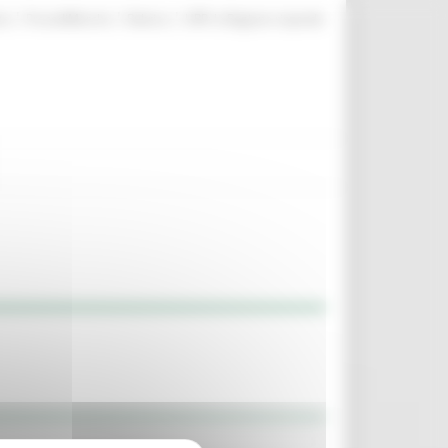
|
|
|
te
ProcediMarche
Rubrica
URP: la Regione risponde