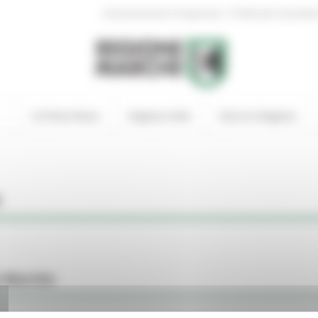
|
Amministrazione Trasparente
Profilo del committen
In Primo Piano
Regione Utile
Entra in Regione
R
ne Marche