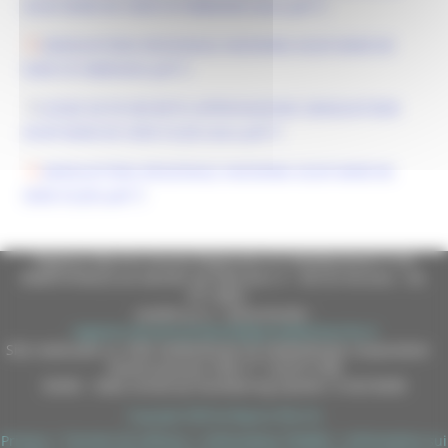
ASUR MARCHE SEDE DI FABRIANO.docx.pdf
GRADUATORIA REGIONALE ANONIMA ASUR MARCHE
SEDE DI FABRIANO.pdf
LEGGE 68 99 DECRETO APPROVAZIONE GRADUATORIE
ASUR MARCHE SEDE DI JESI.docx.pdf
GRADUATORIA REGIONALE ANONIMA ASUR MARCHE
SEDE DI JESI.pdf
Regione Marche Giunta Regionale (CF 80008630420 P.IVA
00481070423) via Gentile da Fabriano, 9 - 60125 Ancona - tel.
071.8061
casella p.e.c. istituzionale :
regione.marche.protocollogiunta@emarche.it
Sito realizzato su CMS DotNetNuke by DotNetNuke Corporation
Autorizzazione SIAE n° 1225/I/1298
DUNS - Data Universal Numbering System: 514216030
Copyright 2026 by Regione Marche
Privacy
|
Termini Di Utilizzo
|
Informativa TEAMS
|
Informativa sui