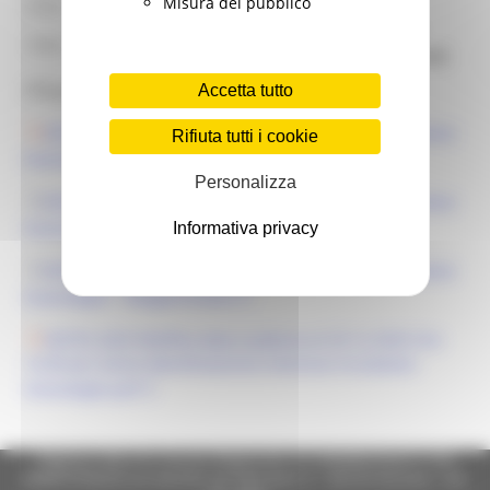
Misura del pubblico
Ente:
Regione Marche
DATA DI SCADENZA PRESENTAZIONE
Note:
DOMANDE: 29 DICEMBRE 2025 ORE 10:00
Allegati:
Accetta tutto
DD752-2025 Avviso Manifestazione Interesse Incubatoio
Rifiuta tutti i cookie
Esanatoglia.pdf
Personalizza
DD752-2025 Avviso Manifestazione Interesse Incubatoio
Esanatoglia - Allegato A.docx
Informativa privacy
DD752-2025 Avviso Manifestazione Interesse Incubatoio
Esanatoglia - Allegato B.docx
DD755-2025 Rettifica data scadenza al 29-12-2025 Ore
10.00 per Avviso Manifestazione Interesse Incubatoio
Esanatoglia.pdf
Regione Marche Giunta Regionale (CF 80008630420 P.IVA
00481070423) via Gentile da Fabriano, 9 - 60125 Ancona - tel.