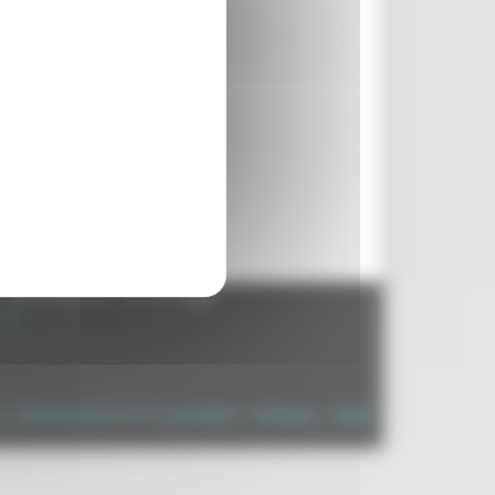
- 60125 Ancona - tel. 071.8061
.it
à
|
Dichiarazione di Accessibilità
|
Sitemap
|
Login