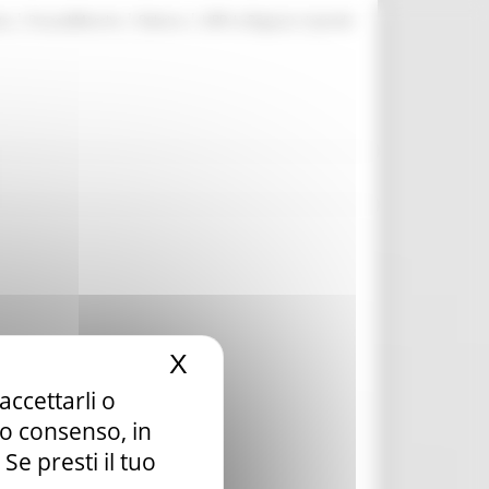
|
|
|
te
ProcediMarche
Rubrica
URP: la Regione risponde
X
Nascondi il banner dei c
accettarli o
tuo consenso, in
e presti il tuo