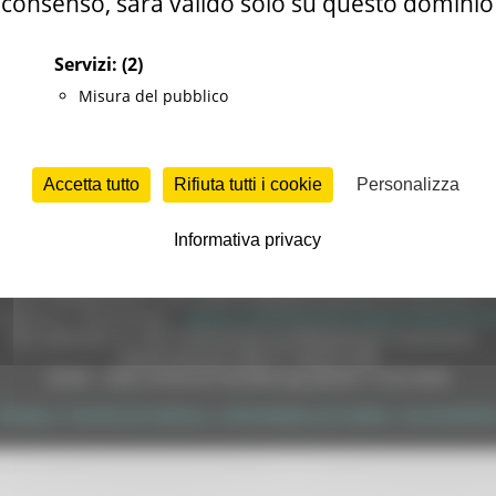
consenso, sarà valido solo su questo dominio
Servizi:
(2)
Misura del pubblico
Accetta tutto
Rifiuta tutti i cookie
Personalizza
Informativa privacy
e (CF 80008630420 P.IVA 00481070423) via Gentile da Fabriano, 9 
ella p.e.c. istituzionale :
regione.marche.protocollogiunta@emarche
Sito realizzato su CMS DotNetNuke by DotNetNuke Corporation
Autorizzazione SIAE n° 1225/I/1298
DUNS - Data Universal Numbering System: 514216030
Privacy
|
Termini Di Utilizzo
|
Informativa sui Cookie
|
Accessibilit