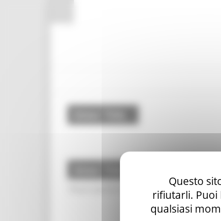
Pannello di gestione dei cookies
Enter Title
Enter Title
Questo sito
Please specify menu style in settings.
rifiutarli. Puo
qualsiasi mome