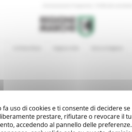
|
Amministrazione Trasparente
Profilo del committen
In Primo Piano
Regione Utile
Entra in Regione
 fa uso di cookies e ti consente di decidere se 
i liberamente prestare, rifiutare o revocare il 
nto, accedendo al pannello delle preferenze. S