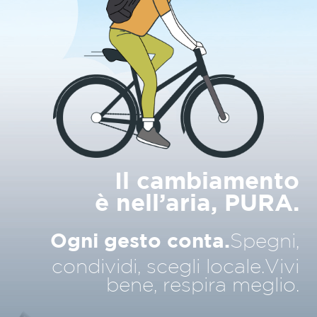
Il cambiamento
è nell’aria, PURA.
Ogni gesto conta.
Spegni,
condividi, scegli locale.
Vivi
bene, respira meglio.