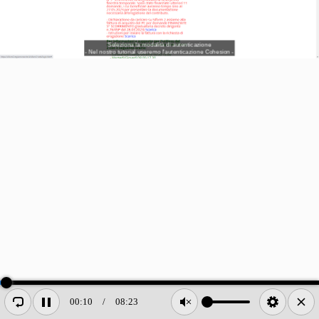
Seleziona la modalità di autenticazione
- Nel nostro tutorial useremo l'autenticazione Cohesion -
00:10
/
08:23