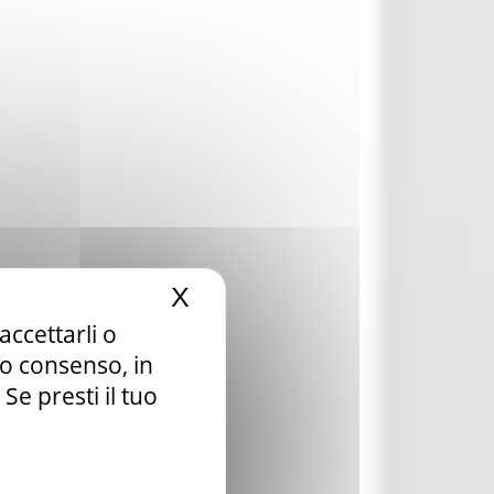
X
Nascondi il banner dei c
accettarli o
tuo consenso, in
e presti il tuo