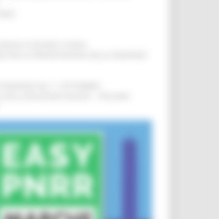
IERE
!
COMUNI DI PESARO E FANO
!
INE PER LA PRESENTAZIONE DELLE DOMANDE
!
LE DOMANDE DAL 1° SETTEMBRE
!
SA DELLA RELAZIONE MILANO – PESCARA
!