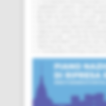
IL 118 DI MACERATA FESTEGGIA 30 ANNI D
CAMBIAMENTI CLIMATICI, LE MARCHE SOS
ARTIGIANATO ARTISTICO, TIPICO E TRADIZ
BIKE PARK DEL MONTEFELTRO, OLTRE 7 KM
FIRMATO IL PATTO PER LA SICUREZZA URB
CONCORSI REGIONE MARCHE RISERVATI AL
PUBBLICATO IL BANDO 2026 PER VALORIZZ
MARCHE SICURE, 1,2 MILIONI PER TECNOLO
FONDO INVESTIMENTI E LIQUIDITÀ 2026: P
TRENITALIA, DAL 31 AGOSTO ATTIVA IN VI
IL 118 DI MACERATA FESTEGGIA 30 ANNI D