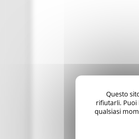
Questo sito
rifiutarli. Puo
qualsiasi mome