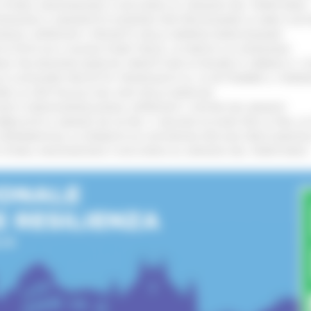
I STORIA, INNOVAZIONE E SOCCORSO AL SERVIZIO DEL TERRITORIO
!
TENGONO IL MANIFESTO EUROPEO PER PROTEGGERE LE AREE COST
IONALE: APPROVATI I PROGETTI DELLE IMPRESE MARCHIGIANE
!
 DI PISTE ED IL NUOVO PUMP TRACK, ULTIMATA LA CONSEGNA
!
ANA TRA REGIONE MARCHE, PREFETTURA DI PESARO E URBINO E I 
LE CATEGORIE PROTETTE: PROROGATO AL 10 SETTEMBRE IL TERM
ARE LO SPETTACOLO DAL VIVO NELLE MARCHE
!
GIE E VIDEOSORVEGLIANZA: APPROVATI I CRITERI DEL BANDO
!
UBBLICATO IL BANDO DA OLTRE 11 MILIONI DI EURO PER LE PMI, 
A SPERIMENTALE LA FERMATA DI CIVITANOVA PER DUE FRECCIAROS
I STORIA, INNOVAZIONE E SOCCORSO AL SERVIZIO DEL TERRITORIO
!