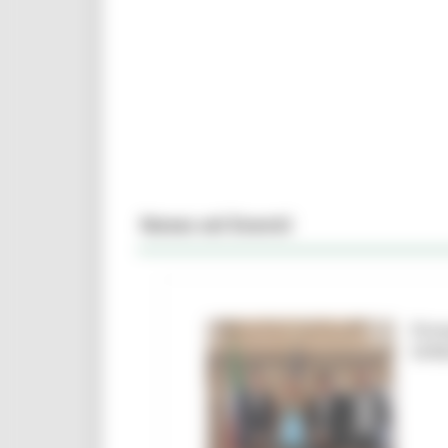
News ed Eventi
Firm
Urbi