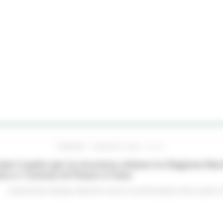
VENERDÌ 7 AGOSTO 2026 16:15
ato il patto per la sicurezza urbana tra Regione Mar
no e i Comuni di Pesaro e Fano
Comunicati stampa
Marche sicure
In primo piano
Enti Locali e