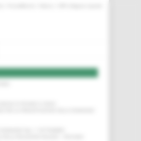
|
|
|
te
ProcediMarche
Rubrica
URP: la Regione risponde
IERE
!
COMUNI DI PESARO E FANO
!
INE PER LA PRESENTAZIONE DELLE DOMANDE
!
LE DOMANDE DAL 1° SETTEMBRE
!
SA DELLA RELAZIONE MILANO – PESCARA
!