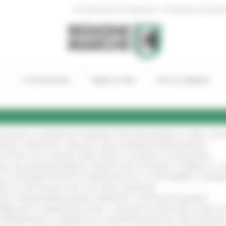
|
Amministrazione Trasparente
Profilo del committen
In Primo Piano
Regione Utile
Entra in Regione
TENGONO IL MANIFESTO EUROPEO PER PROTEGGERE LE AREE COST
IONALE: APPROVATI I PROGETTI DELLE IMPRESE MARCHIGIANE
!
 DI PISTE ED IL NUOVO PUMP TRACK, ULTIMATA LA CONSEGNA
!
ANA TRA REGIONE MARCHE, PREFETTURA DI PESARO E URBINO E I 
LE CATEGORIE PROTETTE: PROROGATO AL 10 SETTEMBRE IL TERM
ARE LO SPETTACOLO DAL VIVO NELLE MARCHE
!
GIE E VIDEOSORVEGLIANZA: APPROVATI I CRITERI DEL BANDO
!
UBBLICATO IL BANDO DA OLTRE 11 MILIONI DI EURO PER LE PMI, 
A SPERIMENTALE LA FERMATA DI CIVITANOVA PER DUE FRECCIAROS