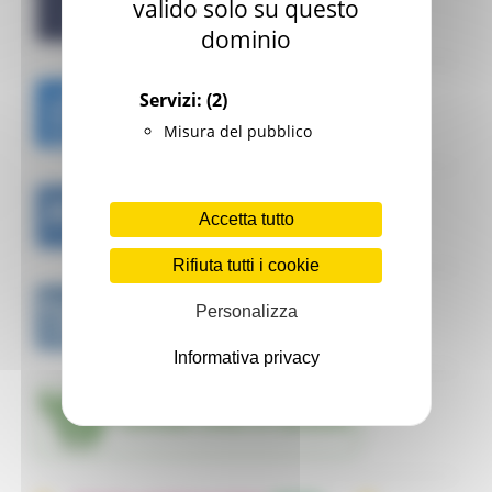
valido solo su questo
dominio
Servizi:
(2)
Misura del pubblico
Accetta tutto
Rifiuta tutti i cookie
Personalizza
Informativa privacy