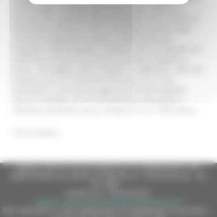
e pomeriggio: 9 sedute settimanali in più, rispetto al
passato, per soddisfare 48 nuovi pazienti. Se il numero lo
spalmiamo sull’anno, il 2017 si chiuderà con oltre 2000
risonanze magnetiche. Scatto in avanti anche per
Ecografie e Mammografie: 2 sedute in più di ecografie alla
settimana a Pesaro, con 25 Eco in più per le urgenze a
breve – da eseguire entro 10 giorni - e differibili - entro 30-
60 giorni, per un incremento annuo di circa 1.200
prestazioni, e una seduta aggiuntiva di mammografia
clinica il martedì, con un incremento di 20 pazienti a
settimana (aumento annuo stimato di circa 1.000 esami).
Torna indietro
Regione Marche Giunta Regionale (CF 80008630420 P.IVA
00481070423) via Gentile da Fabriano, 9 - 60125 Ancona - tel.
071.8061
casella p.e.c. istituzionale :
regione.marche.protocollogiunta@emarche.it
Sito realizzato su CMS DotNetNuke by DotNetNuke Corporation