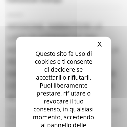
24/02/2017
MISSIONE “ABBATTERE LE
LISTE DI ATTESA”. LE TRE
X
Nascond
AZIENDE OSPEDALIERE DELLA
Questo sito fa uso di
REGIONE MARCHE
cookies e ti consente
di decidere se
IMPEGNATE PER AUMENTARE
accettarli o rifiutarli.
LE PRESTAZIONI DODICI ORE
Puoi liberamente
prestare, rifiutare o
AL GIORNO
revocare il tuo
consenso, in qualsiasi
Gli ospedali Riuniti di Torrette ed Inrca (che riprenderà dal
momento, accedendo
mese di marzo) sono attivi già dallo scorso anno, da
gennaio Marche Nord ha messo a disposizione le
al pannello delle