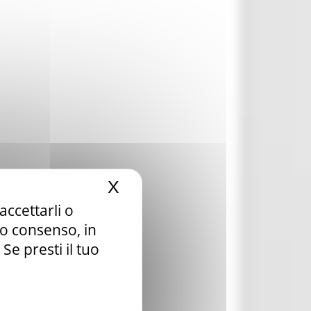
X
Nascondi il banner dei c
accettarli o
tuo consenso, in
e presti il tuo