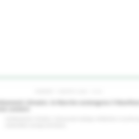
VENERDÌ 7 AGOSTO 2026 10:24
iamenti climatici, le Marche sostengono il Manifes
ree costiere
Cambiamenti climatici
Comunicati stampa
Ambiente
In primo 
sostenibile
Europa ed Estero