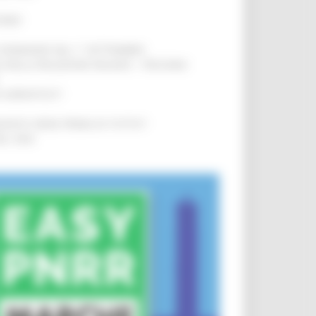
IERE
!
LE DOMANDE DAL 1° SETTEMBRE
!
SA DELLA RELAZIONE MILANO – PESCARA
!
O ADRIATICO”
!
NITA’ VIENE PRIMA DI TUTTO”
!
DEL 35%
!