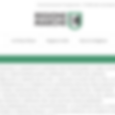
|
Amministrazione Trasparente
Profilo del committen
In Primo Piano
Regione Utile
Entra in Regione
TENGONO IL MANIFESTO EUROPEO PER PROTEGGERE LE AREE COST
GIE E VIDEOSORVEGLIANZA: APPROVATI I CRITERI DEL BANDO
!
UBBLICATO IL BANDO DA OLTRE 11 MILIONI DI EURO PER LE PMI, 
A SPERIMENTALE LA FERMATA DI CIVITANOVA PER DUE FRECCIAROS
I STORIA, INNOVAZIONE E SOCCORSO AL SERVIZIO DEL TERRITORIO
!
RO: “RISORSE DECISIVE PER LE INFRASTRUTTURE PORTUALI DEL MEDI
IONE RINNOVA L'IMPEGNO PER UNA NATURA SENZA BARRIERE
!
"DALL’EMERGENZA ALLA RICOSTRUZIONE. LA SICUREZZA DELLA COMU
 DISABILI E PERSONE FRAGILI: LA REGIONE APPROVA UN AUMENTO 