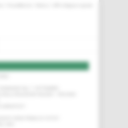
|
|
|
te
ProcediMarche
Rubrica
URP: la Regione risponde
IERE
!
LE DOMANDE DAL 1° SETTEMBRE
!
SA DELLA RELAZIONE MILANO – PESCARA
!
O ADRIATICO”
!
NITA’ VIENE PRIMA DI TUTTO”
!
DEL 35%
!