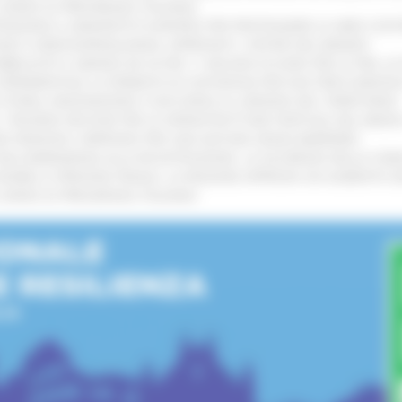
L’ANNO DI PRESIDENZA ITALIANA
!
TENGONO IL MANIFESTO EUROPEO PER PROTEGGERE LE AREE COST
GIE E VIDEOSORVEGLIANZA: APPROVATI I CRITERI DEL BANDO
!
UBBLICATO IL BANDO DA OLTRE 11 MILIONI DI EURO PER LE PMI, 
A SPERIMENTALE LA FERMATA DI CIVITANOVA PER DUE FRECCIAROS
I STORIA, INNOVAZIONE E SOCCORSO AL SERVIZIO DEL TERRITORIO
!
RO: “RISORSE DECISIVE PER LE INFRASTRUTTURE PORTUALI DEL MEDI
IONE RINNOVA L'IMPEGNO PER UNA NATURA SENZA BARRIERE
!
"DALL’EMERGENZA ALLA RICOSTRUZIONE. LA SICUREZZA DELLA COMU
 DISABILI E PERSONE FRAGILI: LA REGIONE APPROVA UN AUMENTO 
L’ANNO DI PRESIDENZA ITALIANA
!