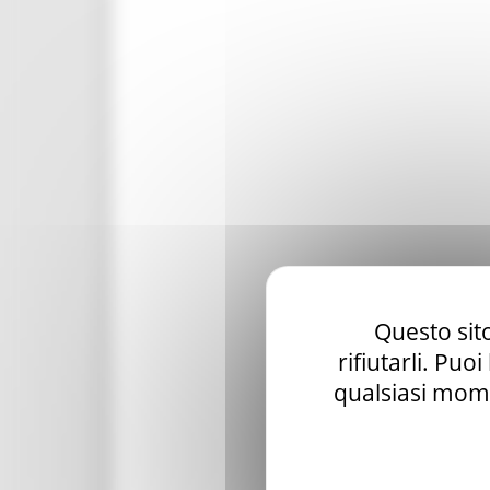
Questo sito
rifiutarli. Puo
qualsiasi mome