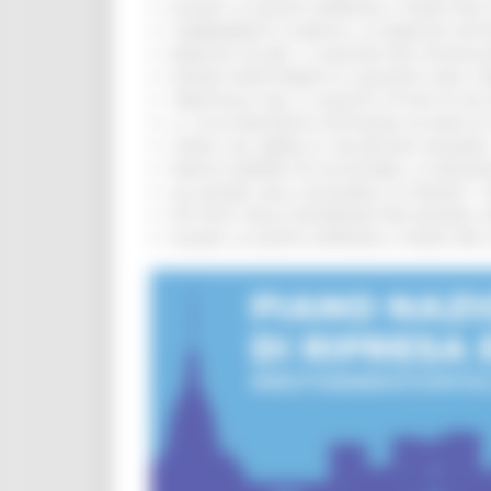
EUSAIR, LA GIUNTA APPROVA IL PIANO PER 
CAMBIAMENTI CLIMATICI, LE MARCHE SOS
MARCHE SICURE, 1,2 MILIONI PER TECNOLO
FONDO INVESTIMENTI E LIQUIDITÀ 2026: P
TRENITALIA, DAL 31 AGOSTO ATTIVA IN VI
IL 118 DI MACERATA FESTEGGIA 30 ANNI D
CIPESS, VIA LIBERA AI 106 MILIONI, BUGA
PARCHI SEMPRE PIÙ ACCESSIBILI, LA REG
ALLUVIONE 2022, ACQUAROLI AI SINDACI: 
PIÙ POSTI NELLE RESIDENZE PER ANZIANI,
EUSAIR, LA GIUNTA APPROVA IL PIANO PER 