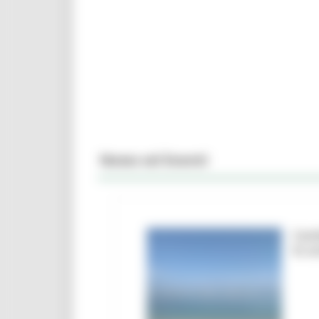
News ed Eventi
Camb
le a