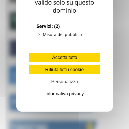
valido solo su questo
dominio
Servizi:
(2)
Misura del pubblico
Accetta tutto
Rifiuta tutti i cookie
Personalizza
Informativa privacy