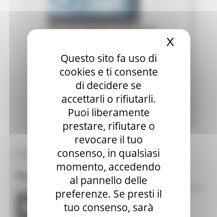
Marche Sicure, 1,2 milioni
per tecnologie e
X
Nascond
videosorveglianza: approvati
Questo sito fa uso di
i criteri del bando
cookies e ti consente
Comunicati stampa
In primo
di decidere se
piano
Enti Locali e
PA
Opportunità per il
accettarli o rifiutarli.
territorio
Puoi liberamente
prestare, rifiutare o
revocare il tuo
consenso, in qualsiasi
Tutte le news
momento, accedendo
Focus
al pannello delle
preferenze. Se presti il
tuo consenso, sarà